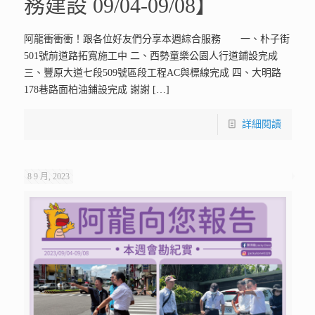
務建設 09/04-09/08】
阿龍衝衝衝！跟各位好友們分享本週綜合服務 一、朴子街
501號前道路拓寬施工中 二、西勢童樂公園人行道鋪設完成
三、豐原大道七段509號區段工程AC與標線完成 四、大明路
178巷路面柏油鋪設完成 謝謝
[…]
詳細閱讀
8 9 月, 2023