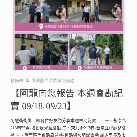
發佈由
陳清龍立法委員服務處
【阿龍向您報告 本週會勘紀
實 09/18-09/23】
阿龍衝衝衝！跟各位好友們分享本週會勘紀實 一、永康路
213巷55弄-增設反光鏡會勘 二、東北街213巷-台電立桿調整會
勘 三、后里區內東路廣益巷-道路邊坡坍塌會勘 謝謝里長及市