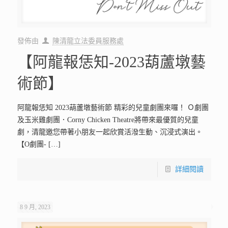
發佈由
陳清龍立法委員服務處
【阿龍報恁知-2023葫蘆墩藝
術節】
阿龍報恁知 2023葫蘆墩藝術節 精彩的兒童劇團來囉！ Ｏ劇團
及玉米雞劇團．Corny Chicken Theatre將帶來最優質的兒童
劇，清龍邀您帶著小朋友一起欣賞活潑生動、沉浸式演出。
【O劇團-
[…]
詳細閱讀
8 9 月, 2023