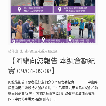
發佈由
陳清龍立法委員服務處
【阿龍向您報告 本週會勘紀
實 09/04-09/08】
阿龍衝衝衝！跟各位好友們分享本週會勘紀實 一、中山路
與豐南街口增設行人號誌會勘 二、后里區九甲五路405號-柏油
鋪面過高會勘 三、南陽路綠山巷128弄-路邊排水溝加蓋會勘
四、中興停車場旁-路邊側溝
[…]