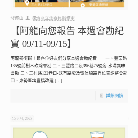
發佈由
陳清龍立法委員服務處
【阿龍向您報告 本週會勘紀
實 09/11-09/15】
阿龍衝衝衝！跟各位好友們分享本週會勘紀實 一、豐栗路
135號前樹木砍除會勘 二、三豐路二段396巷75號旁-水溝異味
會勘 三、三村路122巷口-既有路燈及電信線路桿位置調整會勘
四、東勢區埤豐橋改建
[…]
詳細閱讀
15 9 月, 2023