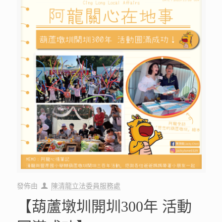
發佈由
陳清龍立法委員服務處
【葫蘆墩圳開圳300年 活動