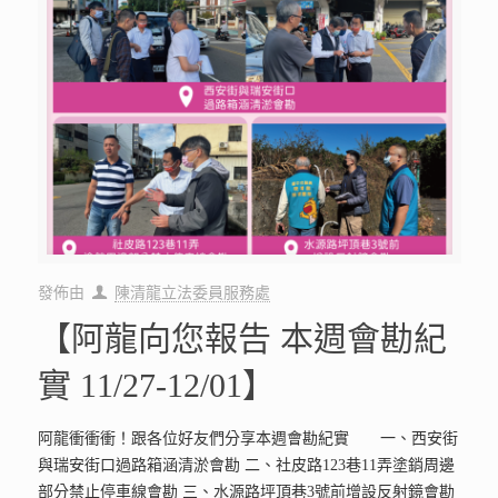
發佈由
陳清龍立法委員服務處
【阿龍向您報告 本週會勘紀
實 11/27-12/01】
阿龍衝衝衝！跟各位好友們分享本週會勘紀實 一、西安街
與瑞安街口過路箱涵清淤會勘 二、社皮路123巷11弄塗銷周邊
部分禁止停車線會勘 三、水源路坪頂巷3號前增設反射鏡會勘