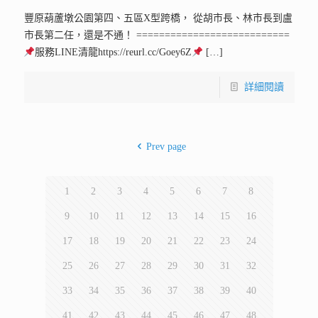
豐原葫蘆墩公園第四、五區X型跨橋， 從胡市長、林市長到盧
市長第二任，還是不通！ ===========================
服務LINE清龍https://reurl.cc/Goey6Z
[…]
詳細閱讀
Prev page
1
2
3
4
5
6
7
8
9
10
11
12
13
14
15
16
17
18
19
20
21
22
23
24
25
26
27
28
29
30
31
32
33
34
35
36
37
38
39
40
41
42
43
44
45
46
47
48