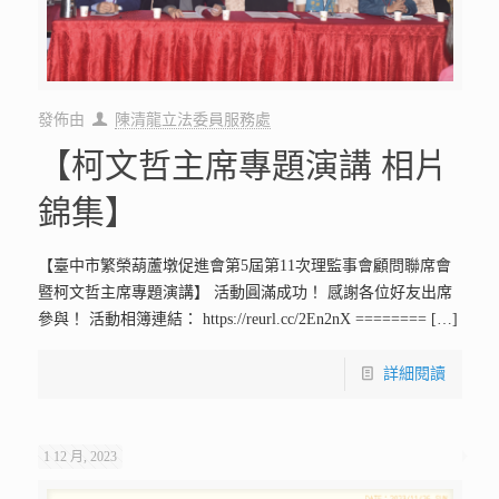
發佈由
陳清龍立法委員服務處
【柯文哲主席專題演講 相片
錦集】
【臺中市繁榮葫蘆墩促進會第5屆第11次理監事會顧問聯席會
暨柯文哲主席專題演講】 活動圓滿成功！ 感謝各位好友出席
參與！ 活動相簿連結： https://reurl.cc/2En2nX ========
[…]
詳細閱讀
1 12 月, 2023