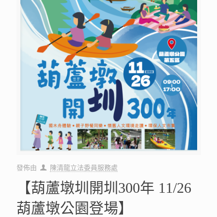
發佈由
陳清龍立法委員服務處
【葫蘆墩圳開圳300年 11/26
葫蘆墩公園登場】