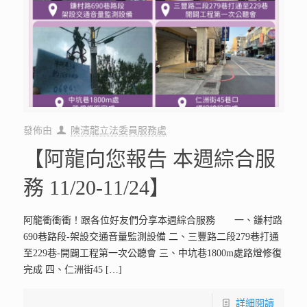
發佈由
陳清龍立法委員服務處
【阿龍向您報告 本週綜合服
務 11/20-11/24】
阿龍衝衝衝！跟各位好友們分享本週綜合服務 一、鎌村路
690巷路段-架設交通音量監測設備 二、三豐路二段279巷打通
至229巷-開闢工程第一次公聽會 三、中坑巷1800m處路燈修復
完成 四、仁洲街45
[…]
詳細閱讀