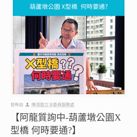
發佈由
陳清龍立法委員服務處
【阿龍質詢中-葫蘆墩公園X
型橋 何時要通?】