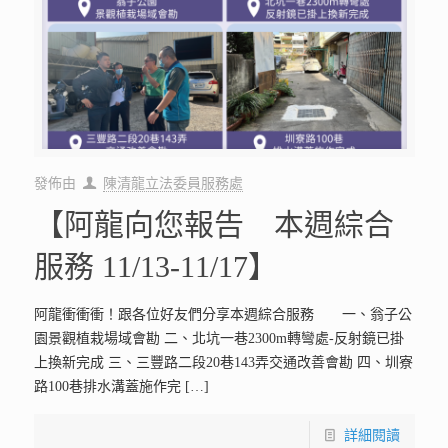
發佈由
陳清龍立法委員服務處
【阿龍向您報告 本週綜合
服務 11/13-11/17】
阿龍衝衝衝！跟各位好友們分享本週綜合服務 一、翁子公
園景觀植栽場域會勘 二、北坑一巷2300m轉彎處-反射鏡已掛
上換新完成 三、三豐路二段20巷143弄交通改善會勘 四、圳寮
路100巷排水溝蓋施作完
[…]
詳細閱讀