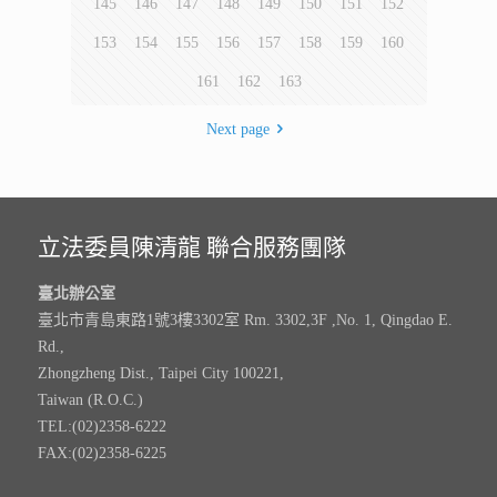
145
146
147
148
149
150
151
152
153
154
155
156
157
158
159
160
161
162
163
Next page
立法委員陳清龍 聯合服務團隊
臺北辦公室
臺北市青島東路1號3樓3302室 Rm. 3302,3F ,No. 1, Qingdao E.
Rd.,
Zhongzheng Dist., Taipei City 100221,
Taiwan (R.O.C.)
TEL:(02)2358-6222
FAX:(02)2358-6225