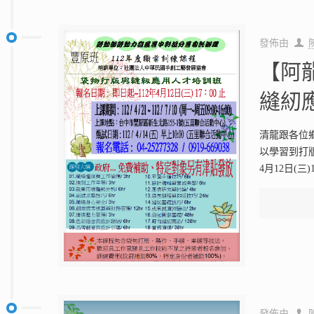
發佈由
【阿
縫紉
清龍跟各位
以學習到打
4月12日(三)
發佈由