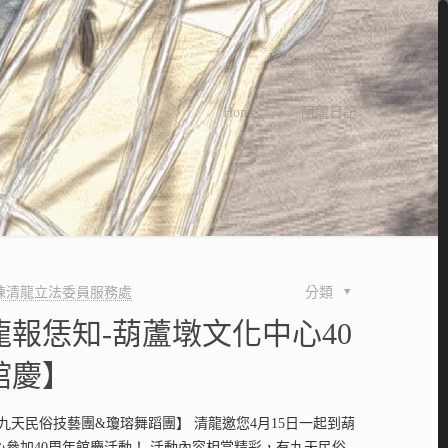
Home
阿龍日記
陳清龍立法委員服務處
分類
龍報恁知-葫蘆墩文化中心40
館慶】
九天民俗技藝團&瓊瑢舞蹈團】 清龍邀您4月15日一起到葫
心參加40周年館慶活動！ 活動內容相當精彩，有九天民俗