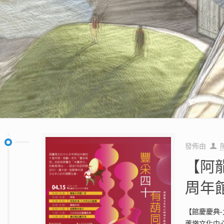
發佈由
【阿
周年
【館慶慶典-
蘆墩文化中