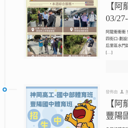
【阿
03/27
阿龍衝衝衝
四街口-劃
后里區水門路
[…]
發佈由
【阿
豐陽