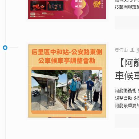
技藝團與瓊
發佈由
【阿
車候
阿龍衝衝衝
調整會勘 
阿龍最重要