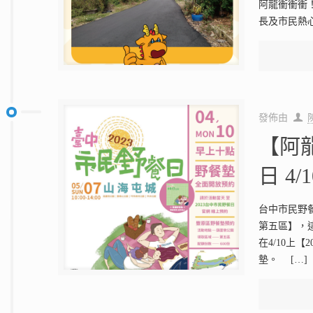
阿龍衝衝衝
長及市民熱
發佈由
【阿龍
日 4
台中市民野
第五區】，
在4/10上
墊。
[…]