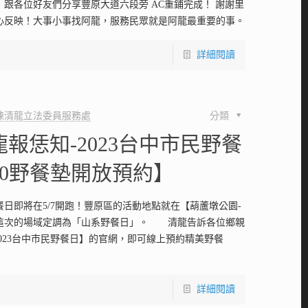
！跟各位好友們分享豐原大道六段旁 AC重鋪完成！ 謝謝里
心反映！大事小事找阿龍，服務民眾就是阿龍最重要的事。
詳細閱讀
陳清龍立法委員服務處
分類
報恁知-2023台中市民野餐
/10野餐墊開放預約】
餐日即將在5/7開跑！豐原區的活動地點就在【葫蘆墩公園-
這次的場域定調為「山系野餐日」。 清龍告訴各位鄉親
【2023台中市民野餐日】的官網，即可線上預約精美野餐
詳細閱讀