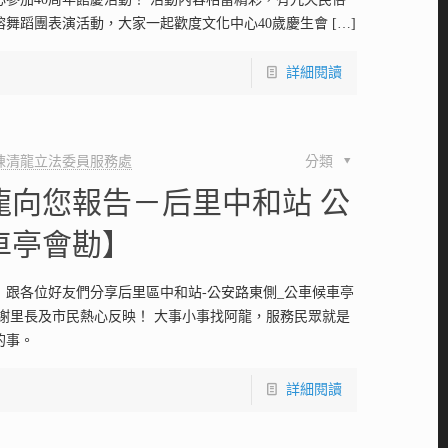
瑢舞蹈團表演活動，大家一起歡度文化中心40歲慶生會
[…]
詳細閱讀
陳清龍立法委員服務處
分類
龍向您報告－后里中和站 公
車亭會勘】
！跟各位好友們分享后里區中和站-公安路東側_公車候車亭
謝謝里長及市民熱心反映！ 大事小事找阿龍，服務民眾就是
的事。
詳細閱讀