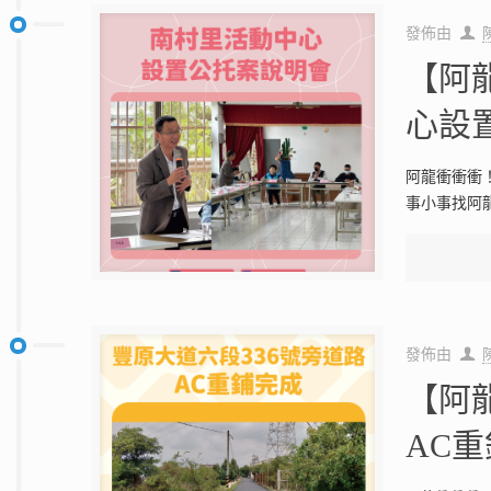
發佈由
【阿
心設
阿龍衝衝衝
事小事找阿
發佈由
【阿
AC