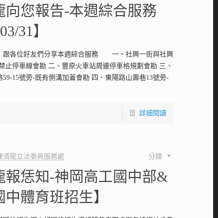
龍向您報告-本週綜合服務
-03/31】
！跟各位好友們分享本週綜合服務 一、社興一街與社興
設禁止停車線會勘 二、豐原火車站周邊停車格規劃會勘 三、
59-15號旁-既有側溝加蓋會勘 四、東陽路山壽巷13號旁-
詳細閱讀
陳清龍立法委員服務處
分類
龍報恁知-神岡高工國中部&
國中體育班招生】