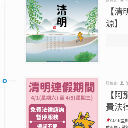
【清
源】
發佈由
【阿
費法
04/01
成不便．敬