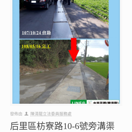
發佈由
陳清龍立法委員服務處
后里區枋寮路10-6號旁溝渠