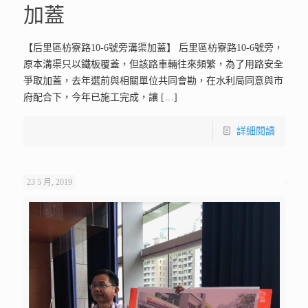
加蓋
【后里區枋寮路10-6號旁溝渠加蓋】 后里區枋寮路10-6號旁，
原本溝渠只以鐵板覆蓋，但該路車輛往來頻繁，為了用路安全
爭取加蓋，去年選前與相關單位共同會勘，在水利局同意與市
府配合下，今年已施工完成，讓
[…]
詳細閱讀
23 5 月, 2019