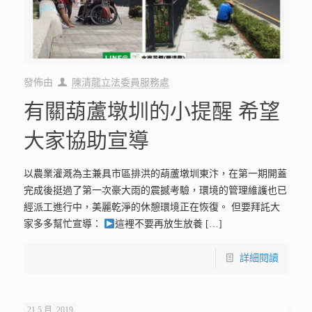
發佈由
陳清龍立法委員服務處
有關葫蘆墩圳的小提醒 希望
大家協助宣導
以農業灌溉為主兼具市區排洪的葫蘆墩圳東汴，在第一期開蓋
完成後挺過了第一次豪大雨的震撼考驗，環境的管理維護也已
經派工進行中，美麗乾淨的休憩環境正在恢復。 但要拜託大
家多多幫忙宣導：
這裡不要再放生放養
[…]
詳細閱讀
21 5 月, 2019