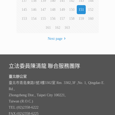
137
138
139
140
141
142
143
144
145
146
147
148
149
150
151
152
153
154
155
156
157
158
159
160
161
162
163
Next page
立法委員陳清龍 聯合服務團隊
臺北辦公室
臺北市青島東路1號3樓3302室 Rm. 3302,3F ,No. 1, Qingdao E.
Rd.,
Zhongzheng Dist., Taipei City 100221,
Taiwan (R.O.C.)
TEL:(02)2358-6222
FAX:(02)2358-6225