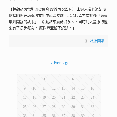
【舞動葫蘆墩圳開發傳奇 影片再次回味】 上週末我們邀請瓊
瑢舞蹈團在葫蘆墩文化中心演奏廳，以現代舞方式詮釋「葫蘆
墩圳開發的故事」，活動結束感動許多人，同時對大豐原的歷
史有了初步概念。 感謝豐盟留下紀錄，
[…]
詳細閱讀
Prev page
1
2
3
4
5
6
7
8
9
10
11
12
13
14
15
16
17
18
19
20
21
22
23
24
25
26
27
28
29
30
31
32
33
34
35
36
37
38
39
40