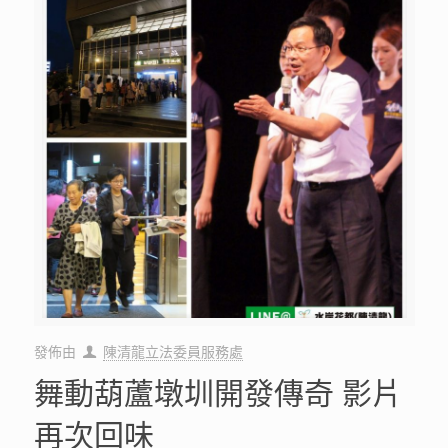
發佈由
陳清龍立法委員服務處
舞動葫蘆墩圳開發傳奇 影片
再次回味