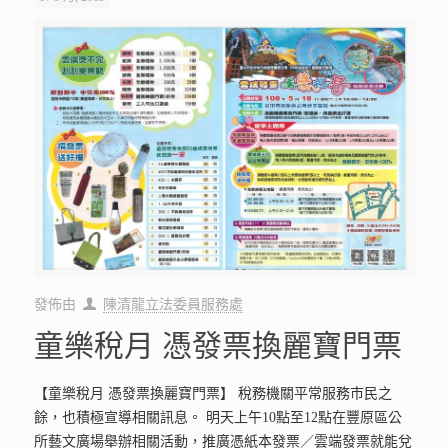
發佈由
陳清龍立法委員服務處
童樂稅月 憑發票換麗寶門票
【童樂稅月 憑發票換麗寶門票】 稅務機關平常服務市民之
餘，也積極宣導相關訊息。 明天上午10點至12點在豐原區公
所藝文廣場舉辦相關活動，推廣憑紙本發票／雲端發票就能兌