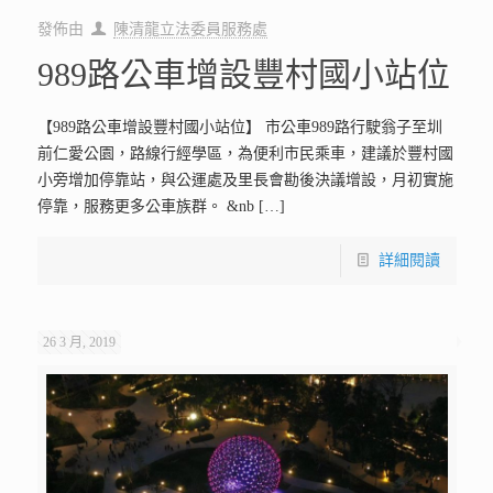
發佈由
陳清龍立法委員服務處
989路公車增設豐村國小站位
【989路公車增設豐村國小站位】 市公車989路行駛翁子至圳
前仁愛公園，路線行經學區，為便利市民乘車，建議於豐村國
小旁增加停靠站，與公運處及里長會勘後決議增設，月初實施
停靠，服務更多公車族群。 &nb
[…]
詳細閱讀
26 3 月, 2019