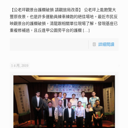
【公老坪觀景台護欄破損 請觀旅局改善】 公老坪上能飽覽大
豐原夜景，也是許多運動員練車練跑的絕佳場地。最近市民反
映觀景台的護欄破損，清龍跟相關單位現場了解，發現基座已
重複修補過，且丘逢甲公園旁平台的護欄
[…]
詳細閱讀
1 4 月, 2019