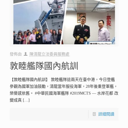
發佈由
陳清龍立法委員服務處
敦睦艦隊國內航訓
【敦睦艦隊國內航訓】 敦睦艦隊這兩天在臺中港，今日登艦
參觀為國軍加油鼓勵，清龍當年服役海軍，28年後重登軍艦，
榮譽感依舊。 #中華民國海軍艦隊 #2019MCTS — 水岸花都 改
變成真
[…]
詳細閱讀