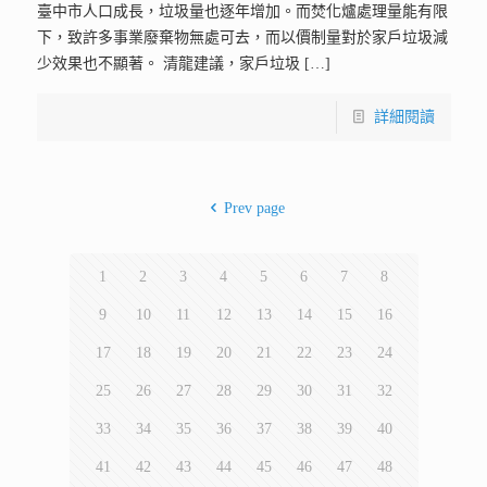
臺中市人口成長，垃圾量也逐年增加。而焚化爐處理量能有限
下，致許多事業廢棄物無處可去，而以價制量對於家戶垃圾減
少效果也不顯著。 清龍建議，家戶垃圾
[…]
詳細閱讀
Prev page
1
2
3
4
5
6
7
8
9
10
11
12
13
14
15
16
17
18
19
20
21
22
23
24
25
26
27
28
29
30
31
32
33
34
35
36
37
38
39
40
41
42
43
44
45
46
47
48