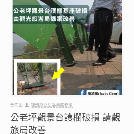
發佈由
陳清龍立法委員服務處
公老坪觀景台護欄破損 請觀
旅局改善