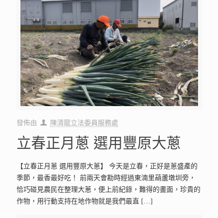
發佈由
陳清龍立法委員服務處
立春正月蔥 選用豐原大蔥
【立春正月蔥 選用豐原大蔥】 今天是立春，正好是蔥盛產的
季節，最香最好吃！ 前兩天會勘時經過東湳里葫蘆墩圳旁，
恰巧碰見農民在整理大蔥，便上前紀錄，難得的畫面，珍貴的
作物，用行動支持在地作物就是我們最直
[…]