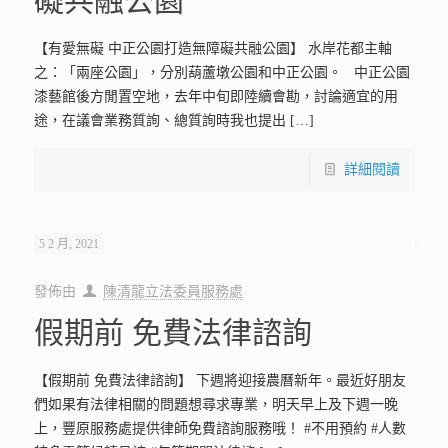
礙共融公園
【有愛無礙 中正公園打造無障礙共融公園】 水岸花都主軸
之：「兩座公園」，分別葫蘆墩公園和中正公園。 中正公園
漆藝館後方閒置空地，去年中旬即陸續會勘，討論適宜的用
途，在議會業務質詢、總質詢時我也提出
[…]
詳細閱讀
5 2 月, 2021
發佈由
陳清龍立法委員服務處
假期前 免費法律諮詢
【假期前 免費法律諮詢】 下週將迎接農曆新年。最近好朋友
們如果有法律相關的問題想尋求專業，明天早上及下週一晚
上，豐原服務處提供律師免費諮詢服務哦！ #不用預約 #人數