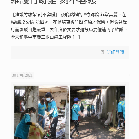
【維護竹跡館 刻不容緩】 夜晚點燈的 #竹跡館 非常美麗。在
#葫蘆墩公園 第四區，花博結束後竹跡館原地保留，但隨著歲
月而斑駁日趨嚴重。去年底發文要求建設局要儘速再予維護。
今天和臺中市養工處山線工程隊
[…]
詳細閱讀
30 1 月, 2021