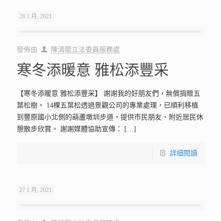
28 1 月, 2021
發佈由
陳清龍立法委員服務處
寒冬添暖意 雅松添豐采
【寒冬添暖意 雅松添豐采】 謝謝我的好朋友們，無償捐贈五
葉松樹。 14棵五葉松透過景觀公司的專業處理，已順利移植
到豐原國小北側的葫蘆墩圳步道，提供市民朋友、附近居民休
憩散步欣賞。 謝謝媒體協助宣傳：
[…]
詳細閱讀
27 1 月, 2021