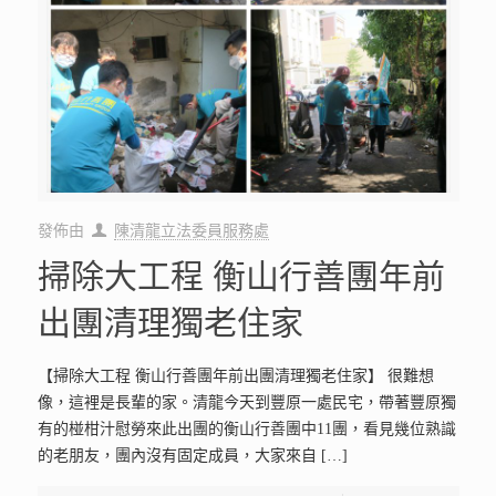
發佈由
陳清龍立法委員服務處
掃除大工程 衡山行善團年前
出團清理獨老住家
【掃除大工程 衡山行善團年前出團清理獨老住家】 很難想
像，這裡是長輩的家。清龍今天到豐原一處民宅，帶著豐原獨
有的椪柑汁慰勞來此出團的衡山行善團中11團，看見幾位熟識
的老朋友，團內沒有固定成員，大家來自
[…]