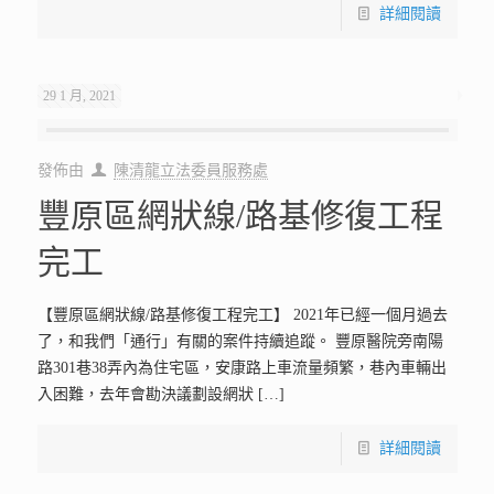
詳細閱讀
29 1 月, 2021
發佈由
陳清龍立法委員服務處
豐原區網狀線/路基修復工程
完工
【豐原區網狀線/路基修復工程完工】 2021年已經一個月過去
了，和我們「通行」有關的案件持續追蹤。 豐原醫院旁南陽
路301巷38弄內為住宅區，安康路上車流量頻繁，巷內車輛出
入困難，去年會勘決議劃設網狀
[…]
詳細閱讀