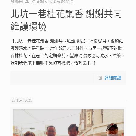
發佈由
陳清龍立法委員服務處
北坑一巷桂花飄香 謝謝共同
維護環境
【北坑一巷桂花飄香 謝謝共同維護環境】 種樹容易，後續維
護與澆水才是重點。 當年號召志工夥伴、市民一起種下的數
百株桂花，在志工的定期修剪，豐原清潔隊協助澆水，噴藥，
近期我們施下無味不臭的有機肥，恰巧最
[…]
詳細閱讀
25 1 月, 2021