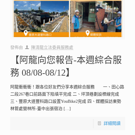
發佈由
陳清龍立法委員服務處
【阿龍向您報告-本週綜合服
務 08/08-08/12】
阿龍衝衝衝！跟各位好友們分享本週綜合服務 一、田心路
二段267巷口前路面下陷填平完成 二、坪頂巷劃設標線完成
三、豐原大道豐科路口設置YouBike2完成 四、媒體採訪東勢
林管處營林所-臺中出張宿泊
[…]
詳細閱讀