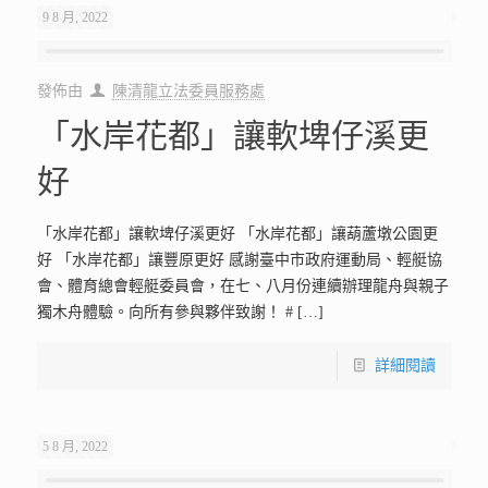
9 8 月, 2022
發佈由
陳清龍立法委員服務處
「水岸花都」讓軟埤仔溪更
好
「水岸花都」讓軟埤仔溪更好 「水岸花都」讓葫蘆墩公園更
好 「水岸花都」讓豐原更好 感謝臺中市政府運動局、輕艇協
會、體育總會輕艇委員會，在七、八月份連續辦理龍舟與親子
獨木舟體驗。向所有參與夥伴致謝！ #
[…]
詳細閱讀
5 8 月, 2022