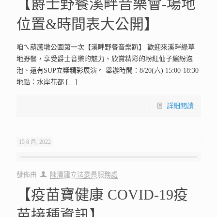
【爵士野餐溪畔音樂會-場地
位置&時間表大公開】
咱ㄟ葫蘆墩公園第一次【溪畔野餐音樂趴】 歡迎來溪畔綠草
地野餐，享受爵士音樂的魅力、欣賞精彩的粉紅仙子繽紛泡
泡、還有SUP立槳精彩展演。 舉辦時間：8/20(六) 15:00-18:30
地點：水岸花都
[…]
詳細閱讀
15 8 月, 2022
發佈由
陳清龍立法委員服務處
【疫苗寶健康 COVID-19疫
苗接種資訊】