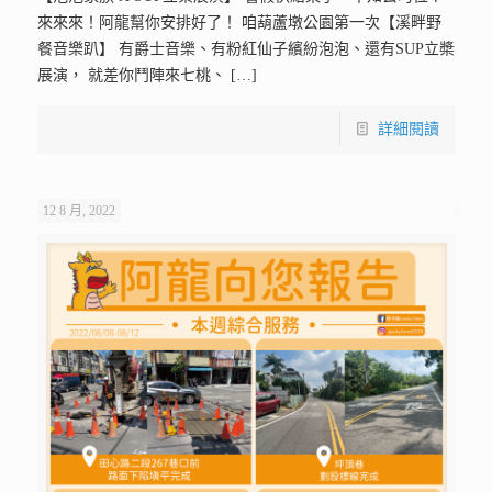
來來來！阿龍幫你安排好了！ 咱葫蘆墩公園第一次【溪畔野
餐音樂趴】 有爵士音樂、有粉紅仙子繽紛泡泡、還有SUP立槳
展演， 就差你鬥陣來七桃、
[…]
詳細閱讀
12 8 月, 2022