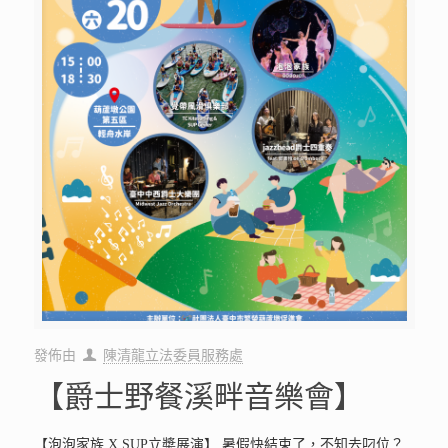
發佈由
陳清龍立法委員服務處
【爵士野餐溪畔音樂會】
【泡泡家族 X SUP立槳展演】 暑假快結束了，不知去叼位？