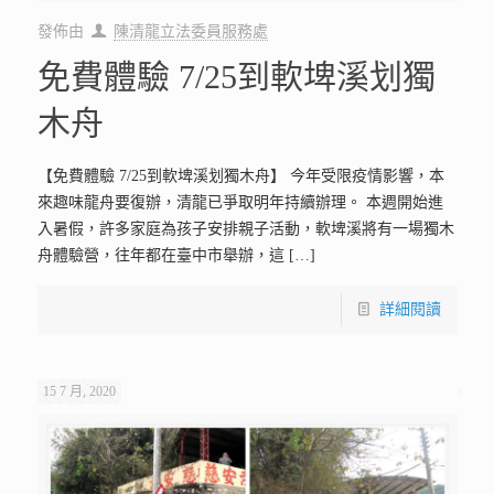
發佈由
陳清龍立法委員服務處
免費體驗 7/25到軟埤溪划獨
木舟
【免費體驗 7/25到軟埤溪划獨木舟】 今年受限疫情影響，本
來趣味龍舟要復辦，清龍已爭取明年持續辦理。 本週開始進
入暑假，許多家庭為孩子安排親子活動，軟埤溪將有一場獨木
舟體驗營，往年都在臺中市舉辦，這
[…]
詳細閱讀
15 7 月, 2020