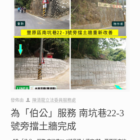
發佈由
陳清龍立法委員服務處
為「伯公」服務 南坑巷22-3
號旁擋土牆完成