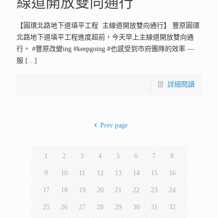
線道開放雙向通行
【圓環北路地下道填平工程 主線道開放雙向通行】 豐原圓環
北路地下道填平工程進度超前，今天早上主線道開放雙向通
行。 #豐原改變ing #keepgoing #也感受到市府團隊的效率 —
服
[…]
詳細閱讀
Prev page
1
2
3
4
5
6
7
8
9
10
11
12
13
14
15
16
17
18
19
20
21
22
23
24
25
26
27
28
29
30
31
32