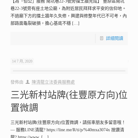
【為「伯公」服務 南坑巷22-3號旁擋土牆完成】 豐原區南坑
巷22-3號旁有座土地公廟，為附近居民拜拜求平安的信仰地。
不過廟下方的擋土牆年久失修，興建與修整年代已不可考，內
部路面龜裂破損，擔心基底不穩
[…]
詳細閱讀
14 7 月, 2020
發佈由
陳清龍立法委員服務處
三光新村站牌(往豐原方向)位
置微調
三光新村站牌(往豐原方向)位置微調，請搭車朋友多留意哦！
— 服務LINE清龍? https://line.me/R/ti/p/%40mxa3074x 按讚清
龍? https://www.
[…]