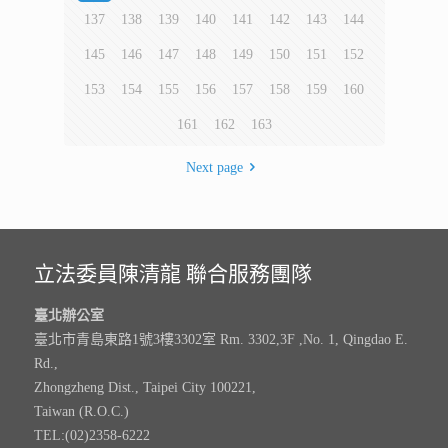
137
138
139
140
141
142
143
144
145
146
147
148
149
150
151
152
153
154
155
156
157
158
159
160
161
162
163
Next page
立法委員陳清龍 聯合服務團隊
臺北辦公室
臺北市青島東路1號3樓3302室 Rm. 3302,3F ,No. 1, Qingdao E.
Rd.,
Zhongzheng Dist., Taipei City 100221,
Taiwan (R.O.C.)
TEL:(02)2358-6222