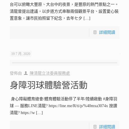
台可以俯瞰大豐原、大台中的夜景，是豐原的熱門景點之一。
清龍曾提出建議，以步道方式串聯兩個觀景平台、設置愛心裝
置意象，讓市民拍照留下紀念，去年七夕
[…]
詳細閱讀
19 7 月, 2020
發佈由
陳清龍立法委員服務處
身障羽球體驗營活動
身心障礙體育總會/體育體驗活動停了半年/陸續啟動 #身障羽
球 — 服務LINE清龍? https://line.me/R/ti/p/%40mxa3074x 按讚
清龍? https://w
[…]
詳細閱讀