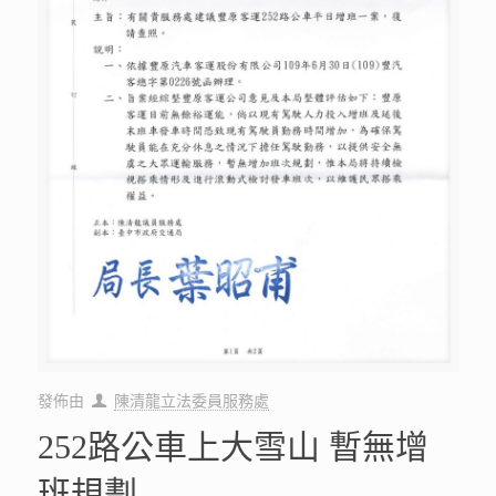
發佈由
陳清龍立法委員服務處
252路公車上大雪山 暫無增
班規劃