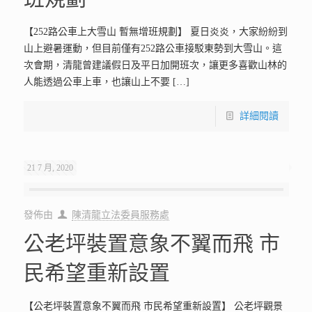
【252路公車上大雪山 暫無增班規劃】 夏日炎炎，大家紛紛到
山上避暑運動，但目前僅有252路公車接駁東勢到大雪山。這
次會期，清龍曾建議假日及平日加開班次，讓更多喜歡山林的
人能透過公車上車，也讓山上不要
[…]
詳細閱讀
21 7 月, 2020
發佈由
陳清龍立法委員服務處
公老坪裝置意象不翼而飛 市
民希望重新設置
【公老坪裝置意象不翼而飛 市民希望重新設置】 公老坪觀景