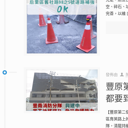
空、碎石、
完善，以維
發佈由
豐原
都要
【豐原第二
區育英路上
隊，清龍持