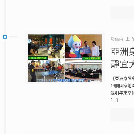
發佈由
亞洲身
靜宜
【亞洲身障桌
19個國家
是明年東京
[…]