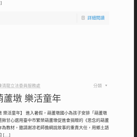
]
詳細閱讀
陳清龍立法委員服務處
分類
葫蘆墩 樂活童年
墩 樂活童年】 進入暑假，葫蘆墩國小為孩子安排「葫蘆墩
還揪甘心選用臺中市繁榮葫蘆墩促進會捐贈的《思念的葫蘆
作為教材，邀請謝凉老師擔綱說故事的重責大任，用鄉土語
的
[…]