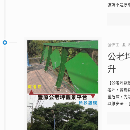
強調不是原
發佈由
公老
升
【公老坪觀
老坪，會勘
當危險，先
以維安全。