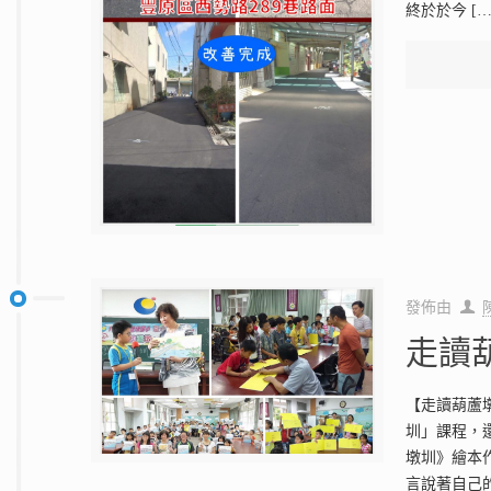
終於於今
[…
發佈由
走讀
【走讀葫蘆
圳」課程，
墩圳》繪本
言說著自己