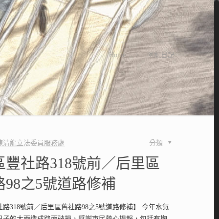
Home
阿龍日記
陳清龍立法委員服務處
分類
區豐社路318號前／后里區
路98之5號道路修補
路318號前／后里區舊社路98之5號道路修補】 今年水氣
日子的大雨造成路面破損，感謝市民熱心提報，包括有掏