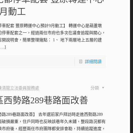
9月動工
停車配套 豐原轉運中心預計9月動工】 轉運中心是葫蘆墩
的停車配套之一，經過兩任市府也多次在議會追蹤與關心，
召開說明會，簡單整理幾點： 1、 地下兩層地上五層的建
[…]
詳細閱讀
陳清龍立法委員服務處
分類
區西勢路289巷路面改善
路289巷路面改善】 去年選前家戶拜訪時走進西勢路289
面破損嚴重，住戶同時也反映該巷年久未鋪，整段路況都有
映市府後，經歷兩任市府團隊都安排會勘，持續追蹤進度，