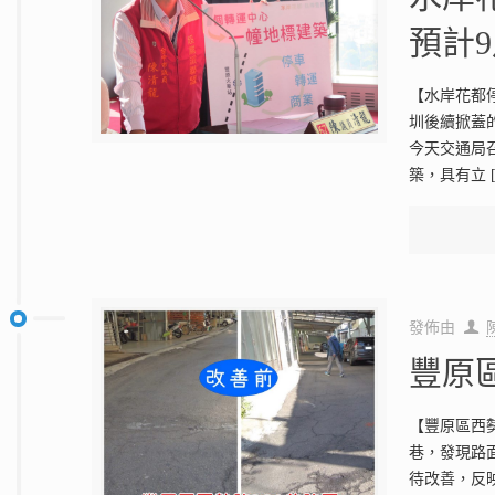
預計
【水岸花都
圳後續掀蓋
今天交通局
築，具有立
發佈由
豐原
【豐原區西勢
巷，發現路
待改善，反