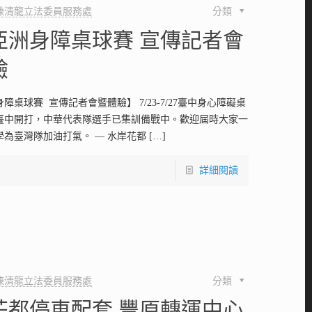
陳清龍立法委員服務處
分類
9亞洲身障桌球賽 宣傳記者會
驗
身障桌球賽 宣傳記者會暨體驗】 7/23-7/27臺中身心障礙桌
臺中開打，中華代表隊選手已集訓備戰中。歡迎屆時大家一
學為臺灣隊加油打氣。 — 水岸花都
[…]
詳細閱讀
陳清龍立法委員服務處
分類
花都停車配套 豐原轉運中心