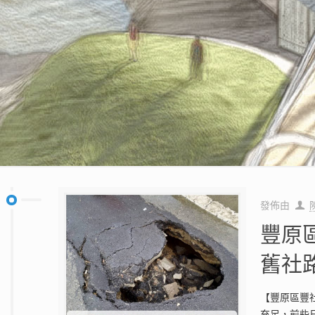
發佈由
豐原
舊社
【豐原區豐社
充足，前些