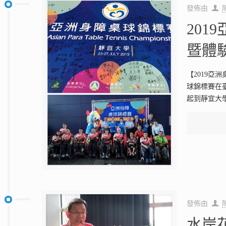
發佈由
201
暨體
【2019亞洲
球錦標賽在
起到靜宜大
發佈由
水岸