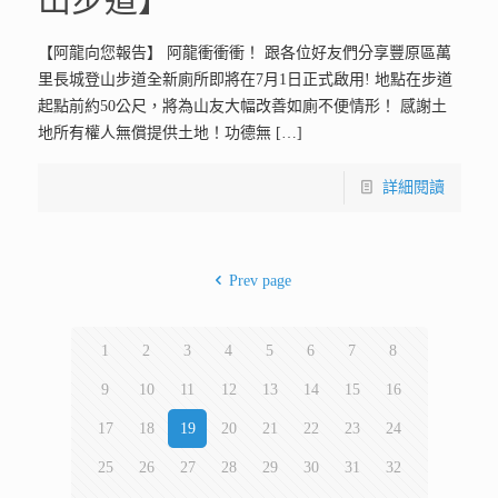
【阿龍向您報告】 阿龍衝衝衝！ 跟各位好友們分享豐原區萬
里長城登山步道全新廁所即將在7月1日正式啟用! 地點在步道
起點前約50公尺，將為山友大幅改善如廁不便情形！ 感謝土
地所有權人無償提供土地！功德無
[…]
詳細閱讀
Prev page
1
2
3
4
5
6
7
8
9
10
11
12
13
14
15
16
17
18
19
20
21
22
23
24
25
26
27
28
29
30
31
32