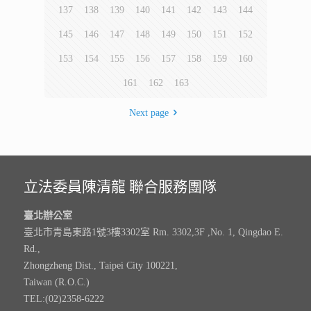
137
138
139
140
141
142
143
144
145
146
147
148
149
150
151
152
153
154
155
156
157
158
159
160
161
162
163
Next page
立法委員陳清龍 聯合服務團隊
臺北辦公室
臺北市青島東路1號3樓3302室 Rm. 3302,3F ,No. 1, Qingdao E.
Rd.,
Zhongzheng Dist., Taipei City 100221,
Taiwan (R.O.C.)
TEL:(02)2358-6222