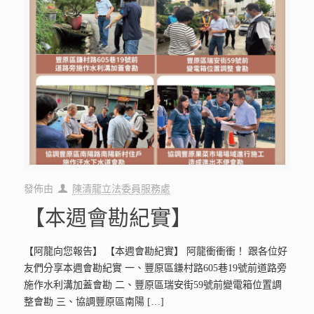
發佈由
陳清龍立法委員服務處
【本週會勘紀實】
【阿龍向您報告】 【本週會勘紀實】 阿龍衝衝衝！ 跟各位好
友們分享本週會勘紀實 一、豐原區鎌村路605巷19號前道路旁
施作水利溝加蓋會勘 二、豐原區瑞安街59號前變電箱位置調
整會勘 三、協調豐原區南陽
[…]