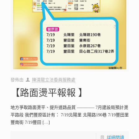
發佈由
陳清龍立法委員服務處
【路面燙平報報 】
地方爭取路面燙平、提升道路品質 ———— 7月建設局預計燙
平路段 我們豐原區計有： 7/19北陽里 北陽路190巷 7/19豐田里
豐南街 7/19豐田
[…]
詳細閱讀