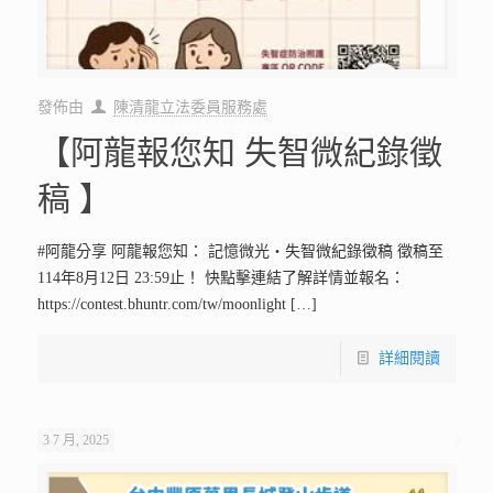
發佈由
陳清龍立法委員服務處
【阿龍報您知 失智微紀錄徵
稿 】
#阿龍分享 阿龍報您知： 記憶微光・失智微紀錄徵稿 徵稿至
114年8月12日 23:59止！ 快點擊連結了解詳情並報名：
https://contest.bhuntr.com/tw/moonlight
[…]
詳細閱讀
3 7 月, 2025