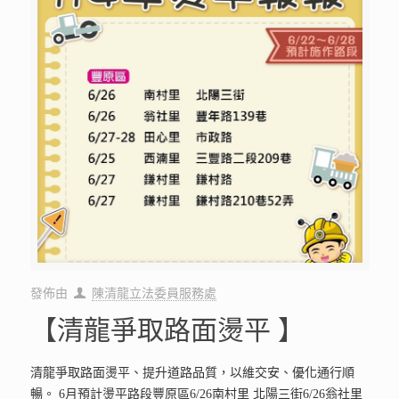
發佈由
陳清龍立法委員服務處
【清龍爭取路面燙平 】
清龍爭取路面燙平、提升道路品質，以維交安、優化通行順
暢。 6月預計燙平路段豐原區6/26南村里 北陽三街6/26翁社里