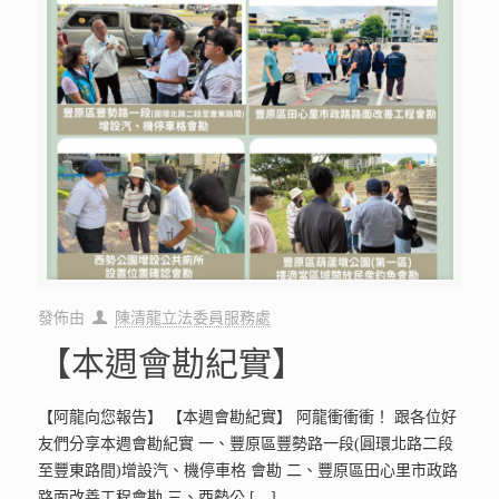
發佈由
陳清龍立法委員服務處
【本週會勘紀實】
【阿龍向您報告】 【本週會勘紀實】 阿龍衝衝衝！ 跟各位好
友們分享本週會勘紀實 一、豐原區豐勢路一段(圓環北路二段
至豐東路間)增設汽、機停車格 會勘 二、豐原區田心里市政路
路面改善工程會勘 三、西勢公
[…]