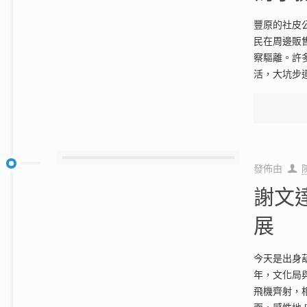
豐原的社皮
民在周邊販
察驅離。許
活，大坑步
發佈由
謝文
展
今天是出身
年，文化局
飛機齊射，