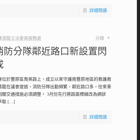
詳細閱讀
陳清龍立法委員服務處
分類
消防分隊鄰近路口新設置閃
成
隊位於豐原區育英路上，成立以來守護南豐原地區的救護救
清龍在議會提過，消防分隊出勤頻繁，鄰近路口多，往來車
相關交通措施必須調整。 3月份先行將路面標線改為網狀
爭取
[…]
詳細閱讀