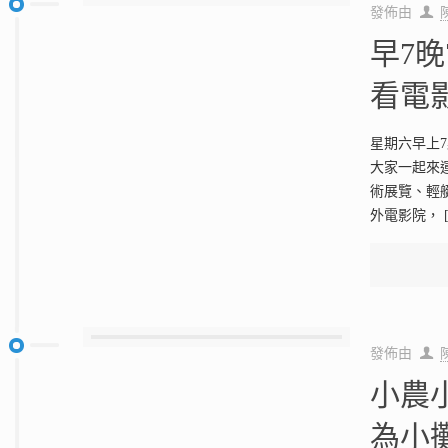
發佈由
早7
看電
星期六早上
大家一起來
術展覽、輕
外電影院，
發佈由
小農
為小