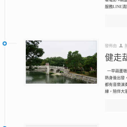
服務LINE清
發佈由
健走
一早葫蘆墩
熱身後出發
都有音樂演
練，陪伴大