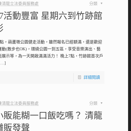
陳清龍立法委員服務處
分類
晚7活動豐富 星期六到竹跡館
影
7點，葫蘆墩公園健走活動，雖然報名已經額滿，還是歡迎
運動(散步也OK)，環繞公園一到五區，享受音樂演出、藝
艇展示等，為一天開啟滿滿活力！ 晚上7點，竹跡館首次戶
[…]
詳細閱讀
陳清龍立法委員服務處
分類
小販能糊一口飯吃嗎？ 清龍
攤販發聲