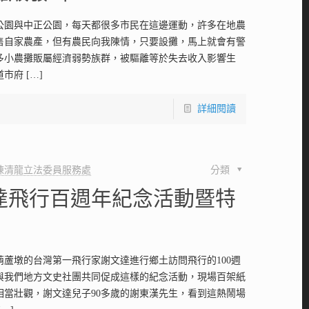
公園與中正公園，每天都很多市民在這邊運動，許多在地農
售自家農產，但有農民向我陳情，只要設攤，馬上就會有警
多小農攤販屬經濟弱勢族群，被驅離等於失去收入影響生
道市府
[…]
詳細閱讀
陳清龍立法委員服務處
分類
達飛行百週年紀念活動暨特
葫蘆墩的台灣第一飛行家謝文達進行鄉土訪問飛行的100週
與我們地方文史社團共同促成這樣的紀念活動，現場百架紙
相當壯觀，謝文達兒子90多歲的謝東漢先生，看到這熱鬧場