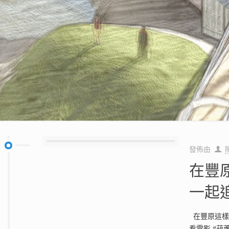
發佈由
在豐
一起
在豐原這樣
看電影 #葫蘆墩