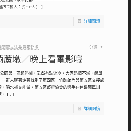
龍?ID輸入：@mxa3
[…]
詳細閱讀
陳清龍立法委員服務處
分類
葫蘆墩／晚上看電影哦
公園第一區超熱鬧，雖然有點涼冷，大家熱情不減，簡單
，一群人聊著走著就到了第四區，竹跡館內與第五區交接處
奏，喝水補充能量，第五區輕艇協會的選手在這邊簡單訓
家，
[…]
詳細閱讀