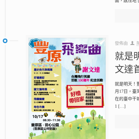
面，感性地
發佈由
就是
文達
就是明天！豐
月17日，
在的臺中干
1
[…]