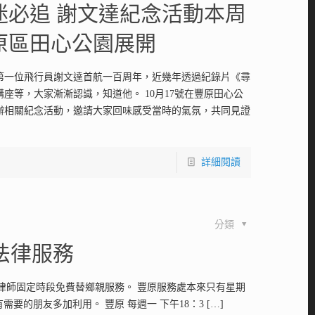
迷必追 謝文達紀念活動本周
原區田心公園展開
第一位飛行員謝文達首航一百周年，近幾年透過紀錄片《尋
，講座等，大家漸漸認識，知道他。 10月17號在豐原田心公
辦相關紀念活動，邀請大家回味感受當時的氣氛，共同見證
詳細閱讀
分類
法律服務
律師固定時段免費替鄉親服務。 豐原服務處本來只有星期
要的朋友多加利用。 豐原 每週一 下午18：3
[…]