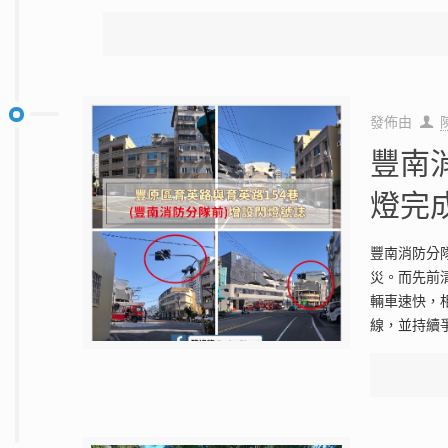
發佈由
豐南
燈完
豐南消防分
災。而先前
輛車速快，
線，並持續