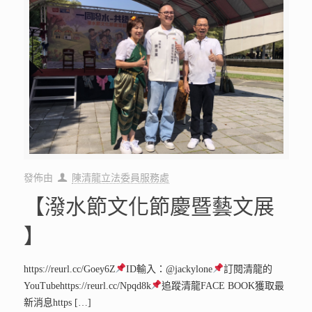
發佈由
陳清龍立法委員服務處
【潑水節文化節慶暨藝文展
】
https://reurl.cc/Goey6Z
ID輸入：@jackylone
訂閱清龍的
YouTubehttps://reurl.cc/Npqd8k
追蹤清龍FACE BOOK獲取最
新消息https
[…]