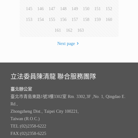
145
146
147
148
149
150
151
152
153
154
155
156
157
158
159
160
161
162
163
Next page
立法委員陳清龍 聯合服務團隊
臺北辦公室
臺北市青島東路1號3樓3302室 Rm. 3302,3F ,No. 1, Qingdao E.
Rd.,
Zhongzheng Dist., Taipei City 100221,
Taiwan (R.O.C.)
TEL:(02)2358-6222
FAX:(02)2358-6225