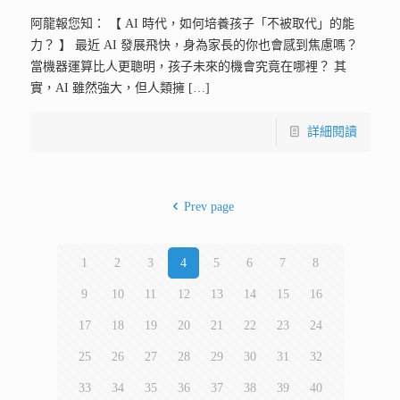
阿龍報您知： 【 AI 時代，如何培養孩子「不被取代」的能
力？ 】 最近 AI 發展飛快，身為家長的你也會感到焦慮嗎？
當機器運算比人更聰明，孩子未來的機會究竟在哪裡？ 其
實，AI 雖然強大，但人類擁
[…]
詳細閱讀
Prev page
1
2
3
4
5
6
7
8
9
10
11
12
13
14
15
16
17
18
19
20
21
22
23
24
25
26
27
28
29
30
31
32
33
34
35
36
37
38
39
40