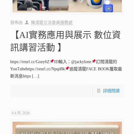
發佈由
陳清龍立法委員服務處
【AI實務應用與展示 數位資
訊講習活動 】
https://reurl.cc/Goey6Z
ID輸入：@jackylone
訂閱清龍的
YouTubehttps://reurl.cc/Npqd8k
追蹤清龍FACE BOOK獲取最
新消息https
[…]
詳細閱讀
8 4 月, 2026