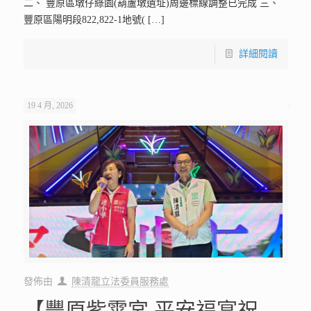
二、 豐原區墩仔綠園(葫蘆墩遺址)周邊標線調整已完成 三、
豐原區陽明段822,822-1地號(
[…]
詳細閱讀
19 4 月, 2026
發佈由
陳清龍立法委員服務處
【豐原紫霄宮 平安福宴祝