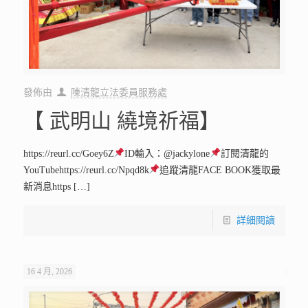
發佈由
陳清龍立法委員服務處
【 武明山 繞境祈福】
https://reurl.cc/Goey6Z
ID輸入：@jackylone
訂閱清龍的
YouTubehttps://reurl.cc/Npqd8k
追蹤清龍FACE BOOK獲取最
新消息https
[…]
詳細閱讀
16 4 月, 2026