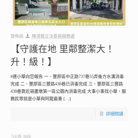
發佈由
陳清龍立法委員服務處
【守護在地 里鄰整潔大！
升！級！】
#連小華向您報告 一、豐原區中正路737巷55弄後方水溝消毒
完成 二、豐原區三豐路438巷已消毒完成 三、豐原區三豐路
438巷靠近葫蘆墩第一區公園內消毒完成 大事小事找小華，服
務民眾就是小華與阿龍最重
[…]
詳細閱讀
5 6 月, 2026