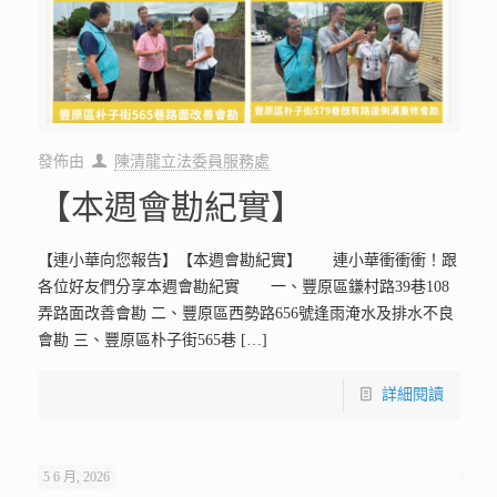
發佈由
陳清龍立法委員服務處
【本週會勘紀實】
【連小華向您報告】【本週會勘紀實】 連小華衝衝衝！跟
各位好友們分享本週會勘紀實 一、豐原區鎌村路39巷108
弄路面改善會勘 二、豐原區西勢路656號逢雨淹水及排水不良
會勘 三、豐原區朴子街565巷
[…]
詳細閱讀
5 6 月, 2026