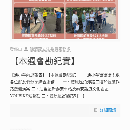
發佈由
陳清龍立法委員服務處
【本週會勘紀實】
【連小華向您報告】【本週會勘紀實】 連小華衝衝衝！跟
各位好友們分享綜合服務 一、豐原區角潭路二段79號施作
路邊側溝案 二、后里區新泰安車站及泰安鐵道文化園區
YOUBIKE站會勘 三、豐原區富陽路5
[…]
詳細閱讀