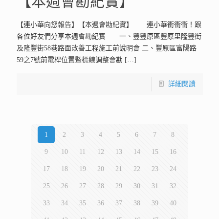
【本週會勘紀實】
【連小華向您報告】【本週會勘紀實】 連小華衝衝衝！跟
各位好友們分享本週會勘紀實 一、豐豐原區豐原里隆豐街
及隆豐街58巷路面改善工程施工前說明會 二、豐原區富陽路
59之7號前電桿位置暨標線調整會勘
[…]
詳細閱讀
1
2
3
4
5
6
7
8
9
10
11
12
13
14
15
16
17
18
19
20
21
22
23
24
25
26
27
28
29
30
31
32
33
34
35
36
37
38
39
40