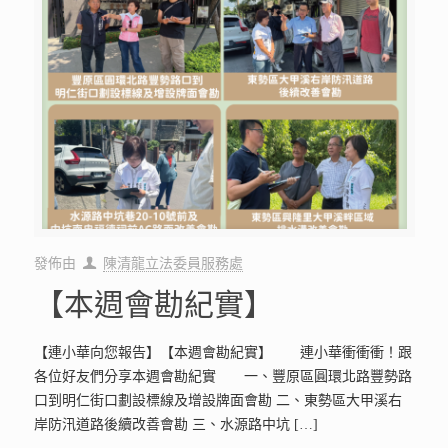
發佈由
陳清龍立法委員服務處
【本週會勘紀實】
【連小華向您報告】【本週會勘紀實】 連小華衝衝衝！跟
各位好友們分享本週會勘紀實 一、豐原區圓環北路豐勢路
口到明仁街口劃設標線及增設牌面會勘 二、東勢區大甲溪右
岸防汛道路後續改善會勘 三、水源路中坑
[…]