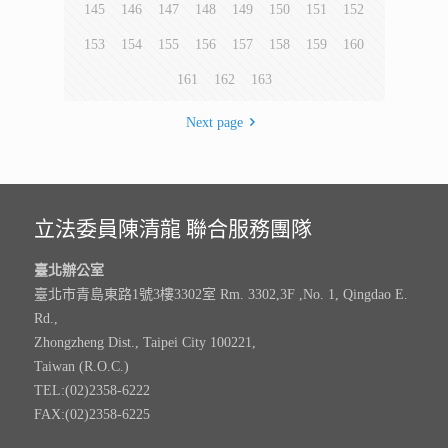
145
146
147
148
149
150
151
152
153
154
155
156
157
158
159
160
161
162
163
Next page
立法委員陳清龍 聯合服務團隊
臺北辦公室
臺北市青島東路1號3樓3302室 Rm. 3302,3F ,No. 1, Qingdao E.
Rd.,
Zhongzheng Dist., Taipei City 100221,
Taiwan (R.O.C.)
TEL:(02)2358-6222
FAX:(02)2358-6225