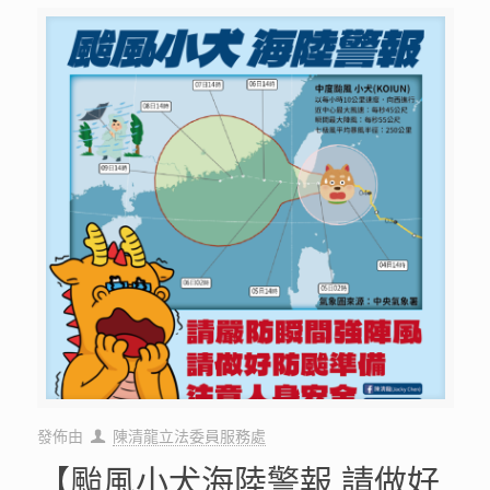
發佈由
陳清龍立法委員服務處
【颱風小犬海陸警報 請做好