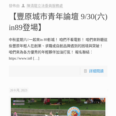
發佈由
陳清龍立法委員服務處
【豐原城市青年論壇 9/30(六)
in89登場】
中秋星期六//一起來in 89影城！ 咱們不看電影！ 咱們來聆聽這
些豐原年輕人在創業、求職或自創品牌遇到的困境與突破！
咱們來為各方優秀的年輕夥伴加油打氣！ 報名聯結：
https://www.in8
[…]
詳細閱讀
26 9 月, 2023