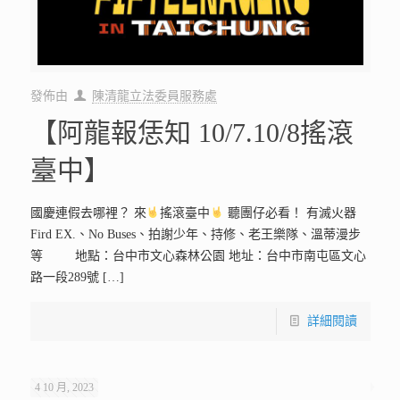
發佈由
陳清龍立法委員服務處
【阿龍報恁知 10/7.10/8搖滾
臺中】
國慶連假去哪裡？ 來
搖滾臺中
聽團仔必看！ 有滅火器
Fird EX.、No Buses、拍謝少年、持修、老王樂隊、溫蒂漫步
等 地點：台中市文心森林公園 地址：台中市南屯區文心
路一段289號
[…]
詳細閱讀
4 10 月, 2023