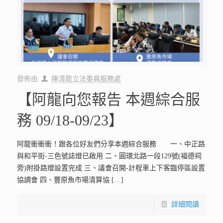
發佈由
陳清龍立法委員服務處
【阿龍向您報告 本週綜合服
務 09/18-09/23】
阿龍衝衝衝！跟各位好友們分享本週綜合服務 一、中正路
與和平街-三色號誌燈已啟用 二、圓環北路一段129號(福德祠
旁)附掛路燈設置完成 三、議會召開-計程車上下客臨停區設置
協調會 四、豐原魚市場清算協
[…]
詳細閱讀