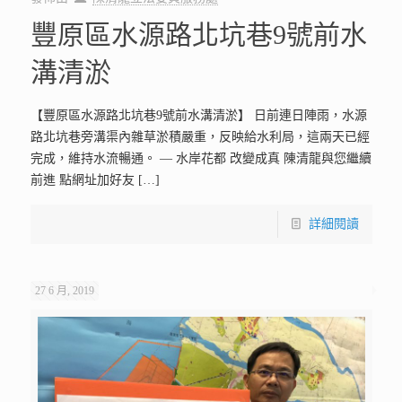
豐原區水源路北坑巷9號前水
溝清淤
【豐原區水源路北坑巷9號前水溝清淤】 日前連日陣雨，水源
路北坑巷旁溝渠內雜草淤積嚴重，反映給水利局，這兩天已經
完成，維持水流暢通。 — 水岸花都 改變成真 陳清龍與您繼續
前進 點網址加好友
[…]
詳細閱讀
27 6 月, 2019