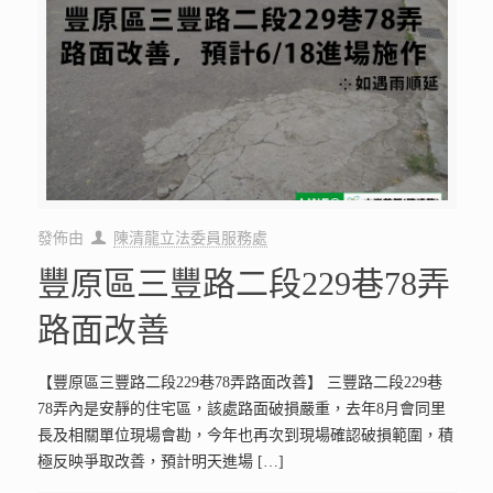
發佈由
陳清龍立法委員服務處
豐原區三豐路二段229巷78弄
路面改善
【豐原區三豐路二段229巷78弄路面改善】 三豐路二段229巷
78弄內是安靜的住宅區，該處路面破損嚴重，去年8月會同里
長及相關單位現場會勘，今年也再次到現場確認破損範圍，積
極反映爭取改善，預計明天進場
[…]