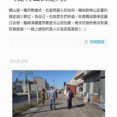
轉山是一種宗教儀式，也是西藏人的信仰，藉由對神山反覆的
繞走減少罪愆，為自己，也為眾生們祈福，旺霖獨自騎車從麗
江出發，翻越滇藏邊界數座大山到拉薩，幾次的挫折都沒有讓
旺霖退縮，一路上遇到的貴人以及認真面對
[…]
詳細閱讀
20 6 月, 2019