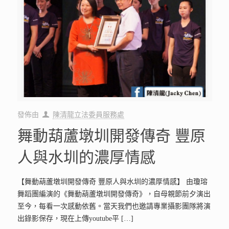
發佈由
陳清龍立法委員服務處
舞動葫蘆墩圳開發傳奇 豐原
人與水圳的濃厚情感
【舞動葫蘆墩圳開發傳奇 豐原人與水圳的濃厚情感】 由瓊瑢
舞蹈團編演的《舞動葫蘆墩圳開發傳奇》，自母親節前夕演出
至今，每看一次感動依舊。當天我們也邀請專業攝影團隊將演
出錄影保存，現在上傳youtube平
[…]