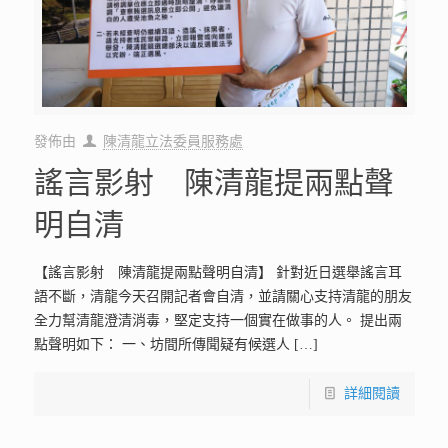
發佈由
陳清龍立法委員服務處
謠言影射 陳清龍提兩點聲
明自清
【謠言影射 陳清龍提兩點聲明自清】 針對近日選舉謠言耳
語不斷，清龍今天召開記者會自清，並請關心支持清龍的朋友
全力幫清龍澄清消毒，堅定支持一個實在做事的人。 提出兩
點聲明如下： 一、坊間所傳聞疑有候選人
[…]
詳細閱讀