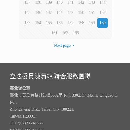
137
138
139
140
141
142
143
144
145
146
147
148
149
150
151
152
153
154
155
156
157
158
159
160
161
162
163
Next page
立法委員陳清龍 聯合服務團隊
臺北辦公室
臺北市青島東路1號3樓3302室 Rm. 3302,3F ,No. 1, Qingdao E.
Rd.,
Zhongzheng Dist., Taipei City 100221,
Taiwan (R.O.C.)
TEL:(02)2358-6222