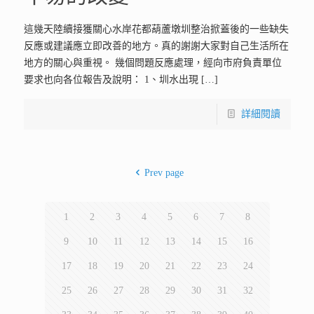
這幾天陸續接獲關心水岸花都葫蘆墩圳整治掀蓋後的一些缺失
反應或建議應立即改善的地方。真的謝謝大家對自己生活所在
地方的關心與重視。 幾個問題反應處理，經向市府負責單位
要求也向各位報告及說明： 1、圳水出現
[…]
詳細閱讀
Prev page
1
2
3
4
5
6
7
8
9
10
11
12
13
14
15
16
17
18
19
20
21
22
23
24
25
26
27
28
29
30
31
32