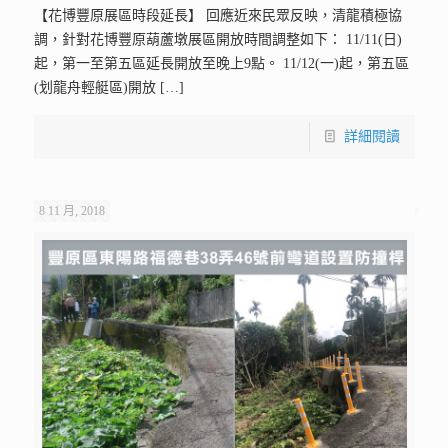
【花博豐原展區時段延長】 回應近來民眾反映，清龍積極協
調，針對花博豐原葫蘆墩展區開放時間調整如下： 11/11(日)
起，第一至第五區延長開放至晚上9點。 11/12(一)起，第五區
(划龍舟輕艇區)開放
[…]
詳細閱讀
8 11 月, 2018