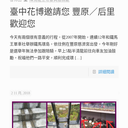
臺中花博邀請您 豐原／后里
歡迎您
今天有兩個很有意義的行程，從2007年開始，連續12年和鐵馬
王單車社舉辦鐵馬環島，依往例在豐原慈濟宮出發，今年剛好
是選舉年無法參加跟陪騎，早上5點半清龍前往向車友加油鼓
勵，祝福他們一路平安，順利完成環
[…]
詳細閱讀
2 11 月, 2018