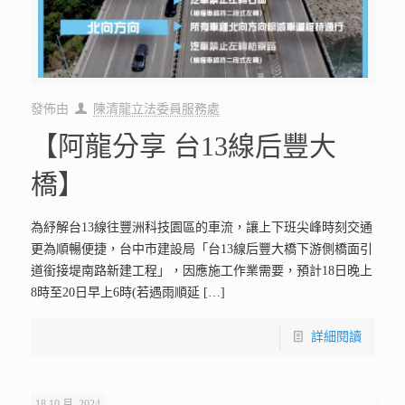
發佈由
陳清龍立法委員服務處
【阿龍分享 台13線后豐大
橋】
為紓解台13線往豐洲科技園區的車流，讓上下班尖峰時刻交通
更為順暢便捷，台中市建設局「台13線后豐大橋下游側橋面引
道銜接堤南路新建工程」，因應施工作業需要，預計18日晚上
8時至20日早上6時(若遇雨順延
[…]
詳細閱讀
18 10 月, 2024