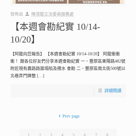
發佈由
陳清龍立法委員服務處
【本週會勘紀實 10/14-
10/20】
【阿龍向您報告】 【本週會勘紀實 10/14-10/20】 阿龍衝衝
衝！ 跟各位好友們分享本週會勘紀實 一、豐原區東陽路482號
附近現有農路路面塌陷及積水 會勘 二、豐原區南北街500號以
北巷弄門牌整
[…]
詳細閱讀
Prev page
1
2
3
4
5
6
7
8