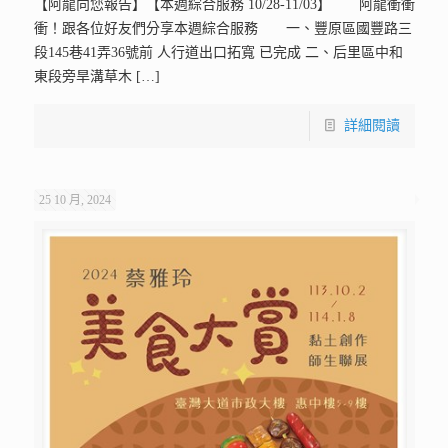
【阿龍向您報告】【本週綜合服務 10/28-11/03】 阿龍衝衝
衝！跟各位好友們分享本週綜合服務 一、豐原區國豐路三
段145巷41弄36號前 人行道出口拓寬 已完成 二、后里區中和
東段旁旱溝草木
[…]
詳細閱讀
25 10 月, 2024