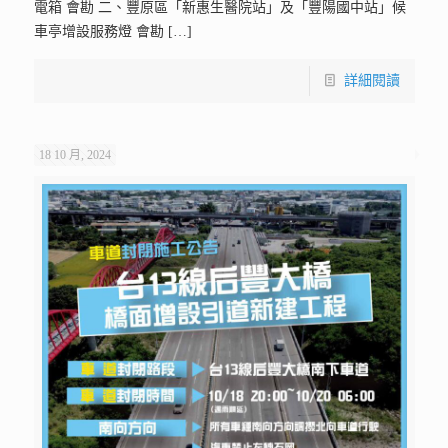
電箱 會勘 二、豐原區「新惠生醫院站」及「豐陽國中站」候
車亭增設服務燈 會勘
[…]
詳細閱讀
18 10 月, 2024