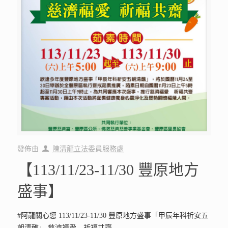
發佈由
陳清龍立法委員服務處
【113/11/23-11/30 豐原地方
盛事】
#阿龍關心您 113/11/23-11/30 豐原地方盛事「甲辰年科祈安五
朝清醮」 慈濟福愛 祈福共齋