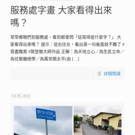
服務處字畫 大家看得出來
嗎？
常常鄉親們到服務處，看到都會問「這寫得是什麼字？」 大
家看得出來嗎？ 提示：從右往左，看出第一句後面就不難了 #
善盡職責 #葉登聰大師作品 正解：為天地立心／為生民立命／
為往聖繼絕學／為萬世開太平(由
[…]
詳細閱讀
9 8 月, 2019