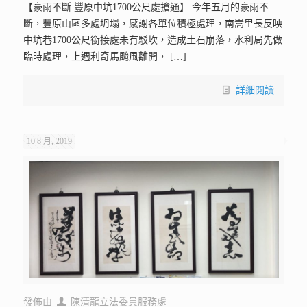
【豪雨不斷 豐原中坑1700公尺處搶通】 今年五月的豪雨不
斷，豐原山區多處坍塌，感謝各單位積極處理，南嵩里長反映
中坑巷1700公尺銜接處未有駁坎，造成土石崩落，水利局先做
臨時處理，上週利奇馬颱風離開，
[…]
詳細閱讀
10 8 月, 2019
發佈由
陳清龍立法委員服務處