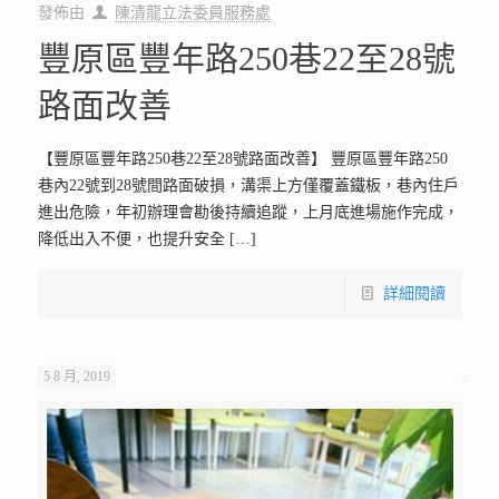
發佈由
陳清龍立法委員服務處
豐原區豐年路250巷22至28號
路面改善
【豐原區豐年路250巷22至28號路面改善】 豐原區豐年路250
巷內22號到28號間路面破損，溝渠上方僅覆蓋鐵板，巷內住戶
進出危險，年初辦理會勘後持續追蹤，上月底進場施作完成，
降低出入不便，也提升安全
[…]
詳細閱讀
5 8 月, 2019