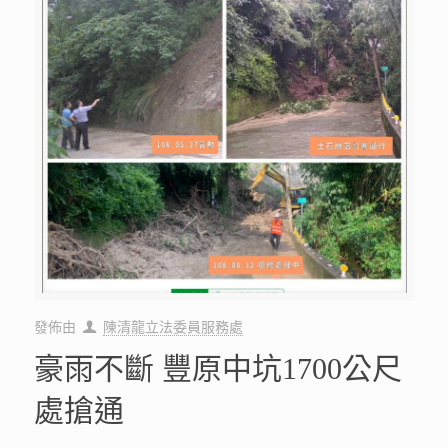
發佈由
陳清龍立法委員服務處
豪雨不斷 豐原中坑1700公尺
處搶通