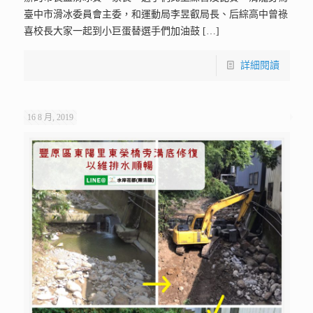
臺中市滑冰委員會主委，和運動局李昱叡局長、后綜高中曾祿
喜校長大家一起到小巨蛋替選手們加油鼓
[…]
詳細閱讀
16 8 月, 2019