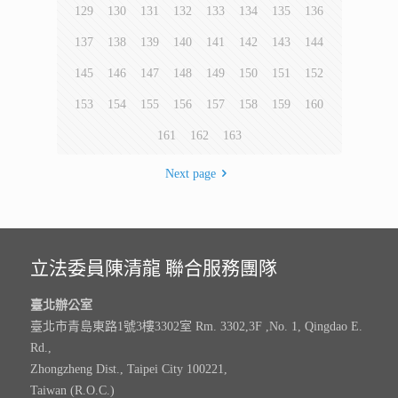
129
130
131
132
133
134
135
136
137
138
139
140
141
142
143
144
145
146
147
148
149
150
151
152
153
154
155
156
157
158
159
160
161
162
163
Next page
立法委員陳清龍 聯合服務團隊
臺北辦公室
臺北市青島東路1號3樓3302室 Rm. 3302,3F ,No. 1, Qingdao E.
Rd.,
Zhongzheng Dist., Taipei City 100221,
Taiwan (R.O.C.)