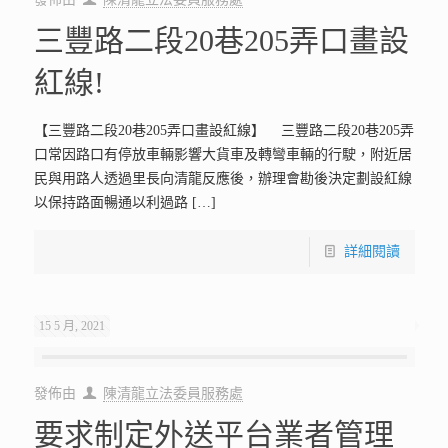
三豐路二段20巷205弄口畫設
紅線!
【三豐路二段20巷205弄口畫設紅線】 三豐路二段20巷205弄
口常因路口有停放車輛影響大貨車及轉彎車輛的行駛，附近居
民與用路人透過里長向清龍反應後，辦理會勘後決定劃設紅線
以保持路面暢通以利過路
[…]
詳細閱讀
15 5 月, 2021
發佈由
陳清龍立法委員服務處
要求制定外送平台業者管理