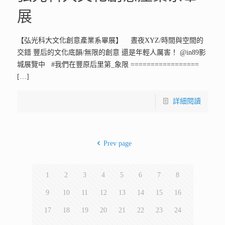
展
【弘光科大文化創意產業系畢展】 晝夜XYZ/時間與空間的
交錯 豐后的文化底韻/無限的創意 還是年輕人厲害！ @in89影
城展覽中 #我們在豐原后里第_象限 =================
[…]
詳細閱讀
Prev page
1
2
3
4
5
6
7
8
9
10
11
12
13
14
15
16
17
18
19
20
21
22
23
24