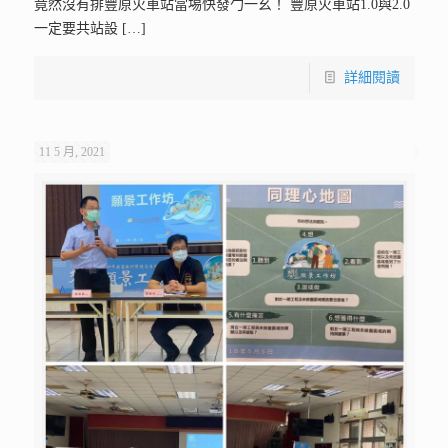
竟然沒有排豐原火車站當埸快發勹一幺！ 豐原火車站1.0與2.0
一定要共站設
[…]
詳細閱讀
11 5 月, 2021