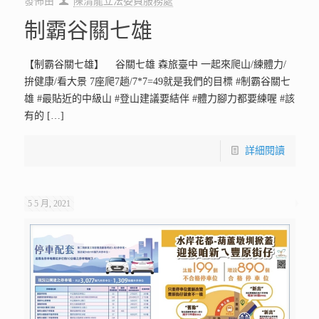
發佈由
陳清龍立法委員服務處
制霸谷關七雄
【制霸谷關七雄】 谷關七雄 森旅臺中 一起來爬山/練體力/
拚健康/看大景 7座爬7趟/7*7=49就是我們的目標 #制霸谷關七
雄 #最貼近的中級山 #登山建議要結伴 #體力腳力都要練喔 #該
有的
[…]
詳細閱讀
5 5 月, 2021