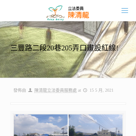
三豐路二段20巷205弄口畫設紅線!
發佈由
陳清龍立法委員服務處
at
15 5 月, 2021