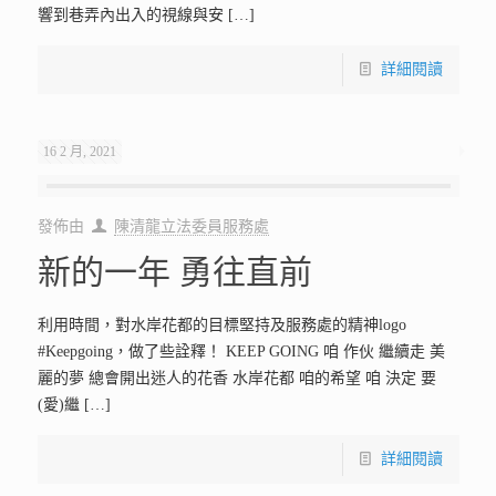
響到巷弄內出入的視線與安
[…]
詳細閱讀
16 2 月, 2021
發佈由
陳清龍立法委員服務處
新的一年 勇往直前
利用時間，對水岸花都的目標堅持及服務處的精神logo
#Keepgoing，做了些詮釋！ KEEP GOING 咱 作伙 繼續走 美
麗的夢 總會開出迷人的花香 水岸花都 咱的希望 咱 決定 要
(愛)繼
[…]
詳細閱讀