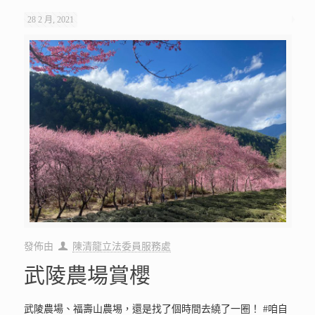
28 2 月, 2021
發佈由
陳清龍立法委員服務處
武陵農場賞櫻
武陵農場、福壽山農埸，還是找了個時間去繞了一圈！ #咱自