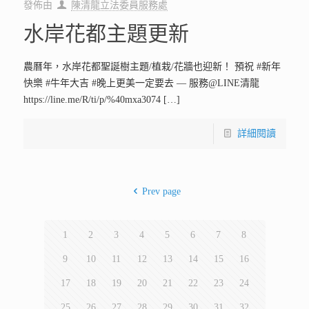
發佈由
陳清龍立法委員服務處
水岸花都主題更新
農曆年，水岸花都聖誕樹主題/植栽/花牆也迎新！ 預祝 #新年
快樂 #牛年大吉 #晚上更美一定要去 — 服務@LINE清龍
https://line.me/R/ti/p/%40mxa3074
[…]
詳細閱讀
Prev page
1
2
3
4
5
6
7
8
9
10
11
12
13
14
15
16
17
18
19
20
21
22
23
24
25
26
27
28
29
30
31
32