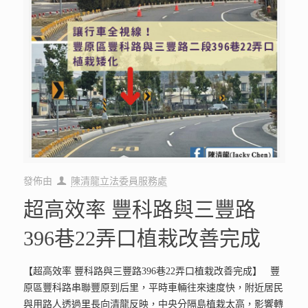
發佈由
陳清龍立法委員服務處
超高效率 豐科路與三豐路
396巷22弄口植栽改善完成
【超高效率 豐科路與三豐路396巷22弄口植栽改善完成】 豐
原區豐科路串聯豐原到后里，平時車輛往來速度快，附近居民
與用路人透過里長向清龍反映，中央分隔島植栽太高，影響轉