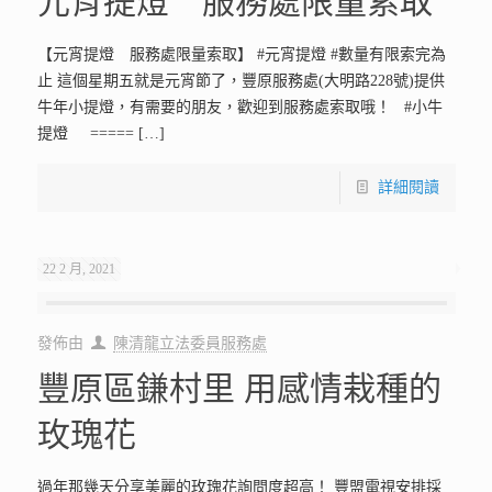
元宵提燈 服務處限量索取
【元宵提燈 服務處限量索取】 #元宵提燈 #數量有限索完為
止 這個星期五就是元宵節了，豐原服務處(大明路228號)提供
牛年小提燈，有需要的朋友，歡迎到服務處索取哦！ #小牛
提燈 =====
[…]
詳細閱讀
22 2 月, 2021
發佈由
陳清龍立法委員服務處
豐原區鎌村里 用感情栽種的
玫瑰花
過年那幾天分享美麗的玫瑰花詢問度超高！ 豐盟電視安排採