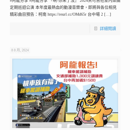
#阿龍分享 #阿龍分享 『啊!你來了沒』 2024米可吉他室內樂團
定期巡迴公演 本年度最熱血的動漫音樂會，即將與各位相見
精彩曲目預告：柯南 https://reurl.cc/OMd65r 台中場 2
[…]
詳細閱讀
8 8 月, 2024