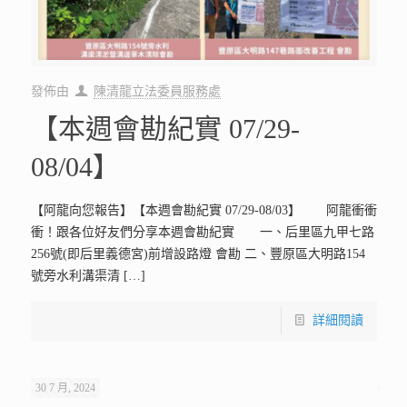
發佈由
陳清龍立法委員服務處
【本週會勘紀實 07/29-
08/04】
【阿龍向您報告】【本週會勘紀實 07/29-08/03】 阿龍衝衝
衝！跟各位好友們分享本週會勘紀實 一、后里區九甲七路
256號(即后里義德宮)前增設路燈 會勘 二、豐原區大明路154
號旁水利溝渠清
[…]
詳細閱讀
30 7 月, 2024