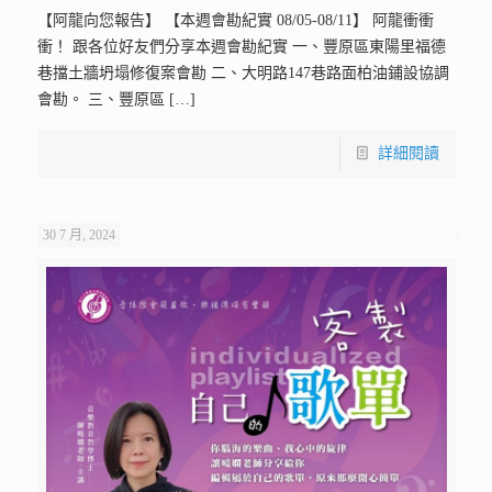
【阿龍向您報告】 【本週會勘紀實 08/05-08/11】 阿龍衝衝
衝！ 跟各位好友們分享本週會勘紀實 一、豐原區東陽里福德
巷擋土牆坍塌修復案會勘 二、大明路147巷路面柏油鋪設協調
會勘。 三、豐原區
[…]
詳細閱讀
30 7 月, 2024