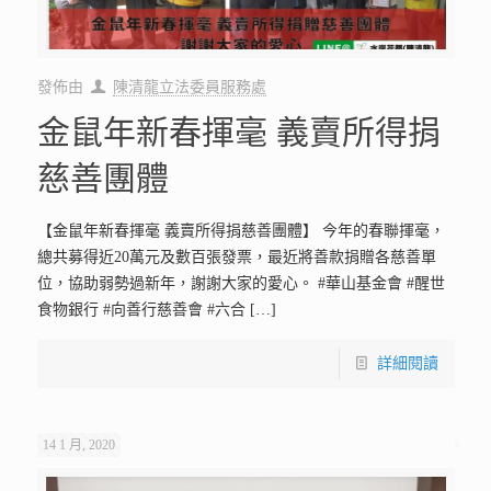
發佈由
陳清龍立法委員服務處
金鼠年新春揮毫 義賣所得捐
慈善團體
【金鼠年新春揮毫 義賣所得捐慈善團體】 今年的春聯揮毫，
總共募得近20萬元及數百張發票，最近將善款捐贈各慈善單
位，協助弱勢過新年，謝謝大家的愛心。 #華山基金會 #醒世
食物銀行 #向善行慈善會 #六合
[…]
詳細閱讀
14 1 月, 2020