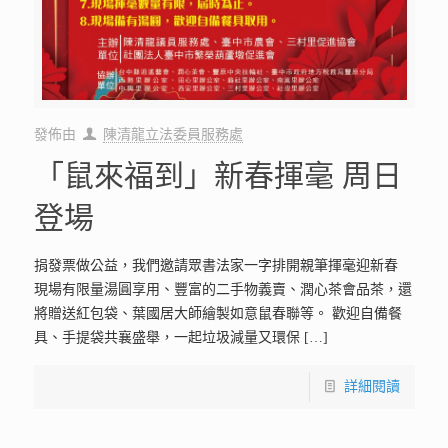
發佈由
陳清龍立法委員服務處
「鼠來福到」新春揮毫 周日
登場
捐發票做公益，我們邀請眾書法家一字排開親筆揮毫迎新春
現場有限量湯圓享用、豐富的二手物義賣、潤心茶會品茶，還
將贈送紅包袋、葉國居大師繪製如意鼠春聯等。 歡迎自備餐
具、手提袋共襄盛舉，一起垃圾減量又環保
[…]
詳細閱讀