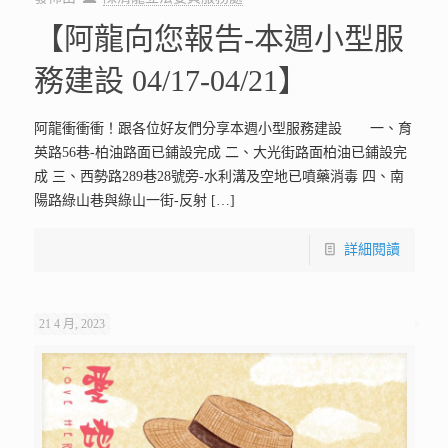
【阿龍向您報告-本週小型服
務建設 04/17-04/21】
阿龍衝衝衝！跟各位好友們分享本週小型服務建設 一、育
英路56巷-柏油路面已鋪設完成 二、大光街路面柏油已鋪設完
成 三、西勢路289巷28號旁-水利溝及空地已噴藥消毒 四、南
陽路綠山巷與綠山一街-反射
[…]
詳細閱讀
21 4 月, 2023