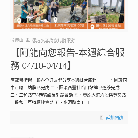
發佈由
陳清龍立法委員服務處
【阿龍向您報告-本週綜合服
務 04/10-04/14】
阿龍衝衝衝！跟各位好友們分享本週綜合服務 一、圓環西
中正路口站牌已完成 二、圓環西豐社路口站牌已遷移完成
三、三和路578巷裝設反射鏡會勘 四、豐原大道六段與豐勢路
二段岔口車道標線會勘 五、水源路南
[…]
詳細閱讀