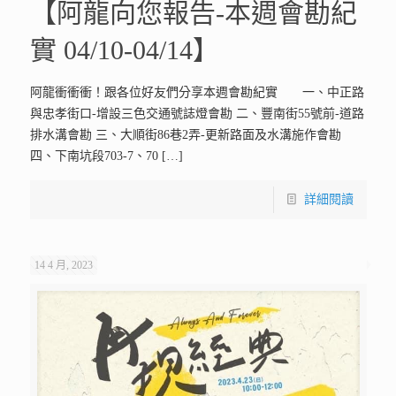
【阿龍向您報告-本週會勘紀
實 04/10-04/14】
阿龍衝衝衝！跟各位好友們分享本週會勘紀實 一、中正路
與忠孝街口-增設三色交通號誌燈會勘 二、豐南街55號前-道路
排水溝會勘 三、大順街86巷2弄-更新路面及水溝施作會勘
四、下南坑段703-7、70
[…]
詳細閱讀
14 4 月, 2023