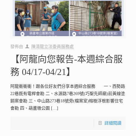
發佈由
陳清龍立法委員服務處
【阿龍向您報告-本週綜合服
務 04/17-04/21】
阿龍衝衝衝！跟各位好友們分享本週綜合服務 一、西勢路
22巷既有電桿會勘 二、水源路7巷269號(巧聖先師廟)前黃線塗
銷案會勘 三、中山路273巷18號旁(檔案室)榕樹浮根影響住宅
會勘 四、葫蘆墩公園
[…]
詳細閱讀