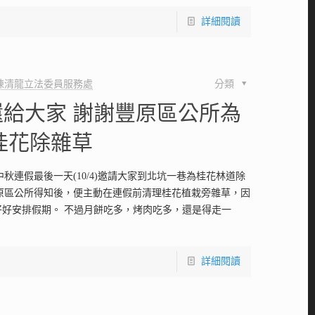
詳細閱讀
陳清龍立法委員服務處
分類
4還給大家 謝謝豐原區公所為
桂花除雜草
秋連假最後一天(10/4)邀請大家到北坑一巷為桂花林道除
原區公所得知後，便主動在連假前清理桂花植栽旁雜草，因
家好好安排假期。 不過月餅吃多，烤肉吃多，還是得走一
詳細閱讀