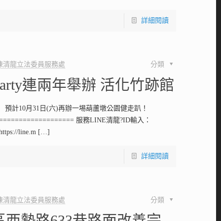
詳細閱讀
陳清龍立法委員服務處
分類
arty連兩年舉辦 活化竹跡館
 預計10月31日(六)再辦一埸葫蘆墩公園健走趴！
==================== 服務LINE清龍?ID輸入：
tps://line.m
[…]
詳細閱讀
陳清龍立法委員服務處
分類
區西勢路633巷路面改善完