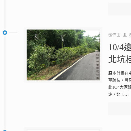
發佈由
10/
北坑
原本計畫在中
草疏枝，豐
此10/4大
走，北
[…]