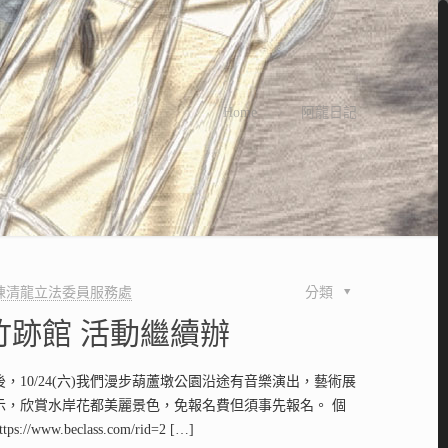
Home
阿龍日記
陳清龍立法委員服務處
分類
竹跡館 活動繼續辦
，10/24(六)我們漫步葫蘆墩公園沿途有音樂演出，藝術展
示，欣賞水岸花都美麗景色，免報名費但須事先報名。 個
://www.beclass.com/rid=2
[…]