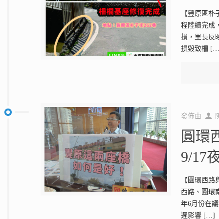
【豐原區朴
程陸續完成
損，里長反
損毀致柵
[…
發佈由
圓環
9/1
【圓環西路與
西路、圓環
年6月份在
遲影響
[…]