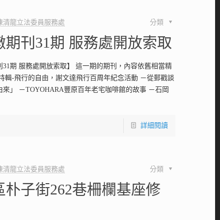
陳清龍立法委員服務處
分類
墩期刊31期 服務處開放索取
刊31期 服務處開放索取】 這一期的期刊，內容依舊相當精
面特輯-飛行的自由，謝文達飛行百周年紀念活動 －從郵戳談
來」 －TOYOHARA豐原百年老宅咖啡館的故事 －石岡
詳細閱讀
陳清龍立法委員服務處
分類
區朴子街262巷柵欄基座修