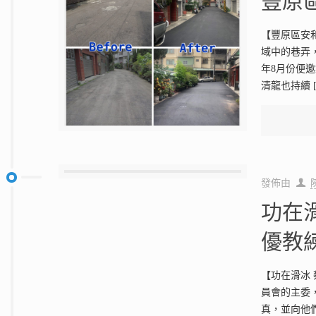
豐原
【豐原區安和
域中的巷弄
年8月份便
清龍也持續
發佈由
功在
優教
【功在滑冰
員會的主委
真，並向他