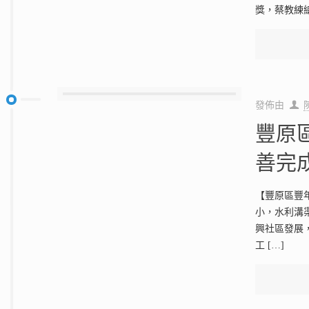
獎，蔡教練
發佈由
豐原區
善完
【豐原區豐年
小，水利溝渠
興社區發展
工
[…]