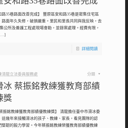
區安和路35巷路面改善完成
路35巷路面改善完成】 豐原區安和路35巷是密集住宅區
，路面年久失修，破損嚴重。里民和里長共同與我反映，去
邀集公所及養護工程處現場會勘，並錄案處理。經費有限，
[…]
詳細閱讀
陳清龍立法委員服務處
分類
滑冰 蔡振銘教練獲教育部績
練獎
 蔡振銘教練獲教育部績優教練獎】 清龍擔任臺中市滑冰委
，這幾年來接觸滑冰的孩子、教練、家長，看見團隊的認
們堅韌的毅力學習。今年蔡振銘教練榮獲教育部績優教練