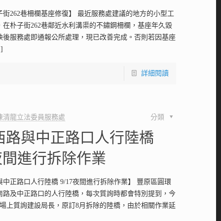
子街262巷柵欄基座修復】 最近服務處建議的地方的小型工
，在朴子街262巷鄰近水利溝渠的不鏽鋼柵欄，基座年久毀
映後服務處即通報公所處理，現已改善完成。否則若因基座
]
詳細閱讀
陳清龍立法委員服務處
分類
西路與中正路口人行陸橋
7夜間進行拆除作業
中正路口人行陸橋 9/17夜間進行拆除作業】 豐原區圓環
南路及中正路口的人行陸橋，每次質詢時都會特別提到，今
議場上質詢建設局長，原訂8月拆除的陸橋，由於相關作業延