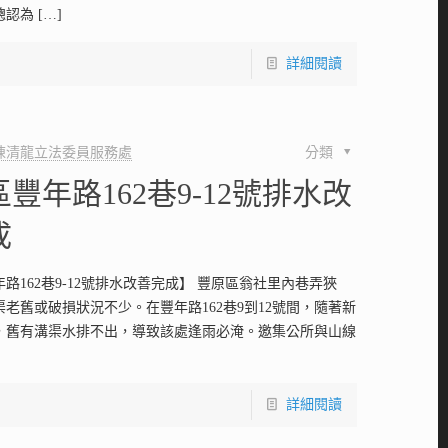
總認為
[…]
詳細閱讀
陳清龍立法委員服務處
分類
豐年路162巷9-12號排水改
成
路162巷9-12號排水改善完成】 豐原區翁社里內巷弄狹
老舊或破損狀況不少。在豐年路162巷9到12號間，隨著新
，舊有溝渠水排不出，導致該處逢雨必淹。邀集公所與山線
詳細閱讀