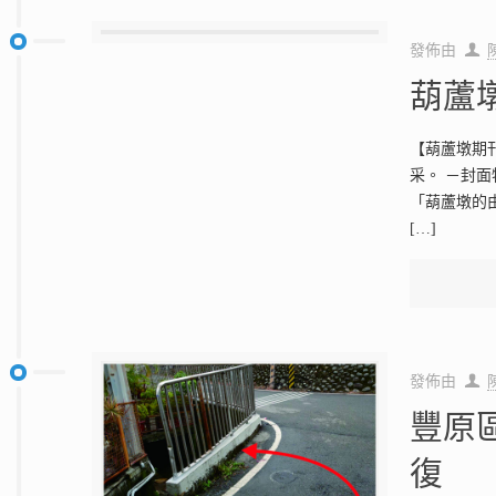
發佈由
葫蘆
【葫蘆墩期
采。 －封
「葫蘆墩的由
[…]
發佈由
豐原
復