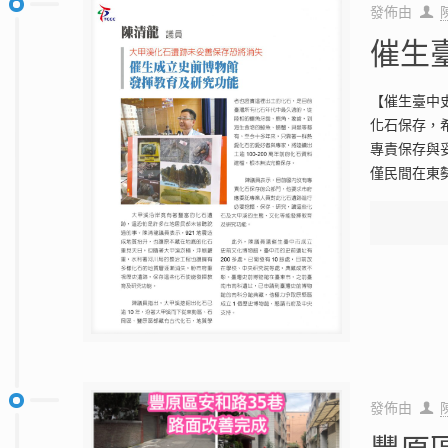
發佈由
催生
【催生臺中
化石保存，
專責保存與
僅民間在東
發佈由