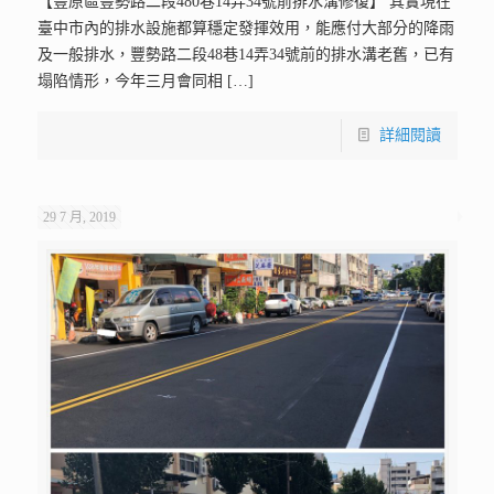
【豐原區豐勢路二段480巷14弄34號前排水溝修復】 其實現在
臺中市內的排水設施都算穩定發揮效用，能應付大部分的降雨
及一般排水，豐勢路二段48巷14弄34號前的排水溝老舊，已有
塌陷情形，今年三月會同相
[…]
詳細閱讀
29 7 月, 2019