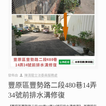
發佈由
陳清龍立法委員服務處
豐原區豐勢路二段480巷14弄
34號前排水溝修復