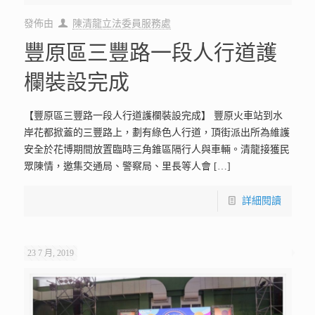
發佈由
陳清龍立法委員服務處
豐原區三豐路一段人行道護
欄裝設完成
【豐原區三豐路一段人行道護欄裝設完成】 豐原火車站到水
岸花都掀蓋的三豐路上，劃有綠色人行道，頂街派出所為維護
安全於花博期間放置臨時三角錐區隔行人與車輛。清龍接獲民
眾陳情，邀集交通局、警察局、里長等人會
[…]
詳細閱讀
23 7 月, 2019