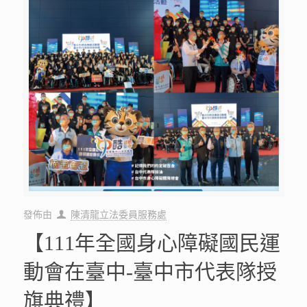
【111年全國身心障礙國民運
動會在臺中-臺中市代表隊授
旗典禮】
阿龍早上參加了聖火傳遞與授旗典禮，為我們臺中市代表隊選
手們加油！ 2019年阿龍領隊，在各選手們的努力之下，台中
榮獲92金、67銀、32銅的佳績，創下台中市最好的成績。
2022年身為主辦地主隊的我們
[…]
詳細閱讀
1 4 月, 2022
發佈由
陳清龍立法委員服務處
【清明連假-法律諮詢暫停】