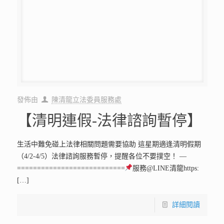
發佈由
陳清龍立法委員服務處
【清明節．慎終追遠、飲水
思源】
【大家聽過猜墓粿嗎？】 過去在清明節有「猜墓粿」的習
俗，您知道「猜墓粿」的由來嗎？ 還是有猜過墓粿？(拿到零
錢的也算哦！) 這是阿龍小時候的回憶。 有猜過墓粿的人，您
已洩漏您的年齡囉！ =======
[…]