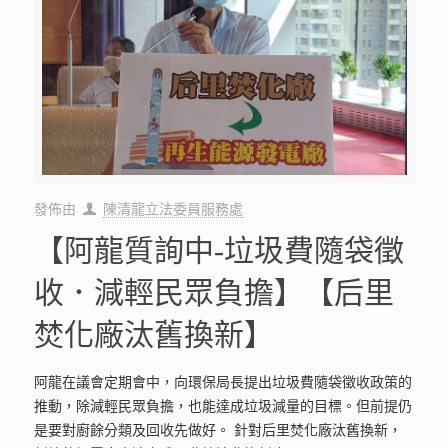
發佈由
陳清龍立法委員服務處
【阿龍質詢中-垃圾費隨袋徵
收．減輕民眾負擔】【后里
焚化廠汰舊換新】
阿龍在議會定期會中，向環保局長提出垃圾費隨袋徵收政策的
推動，除減輕民眾負擔，也能達成垃圾減量的目標。但前提仍
是要對廚餘分類及回收先做好。 針對后里焚化廠汰舊換新，