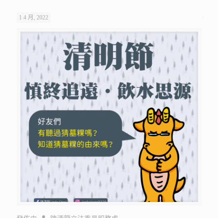
詳細閱讀
1 4 月, 2022
發佈由
陳清龍立法委員服務處
【兒童節快樂-2022 親子同樂
會．阿龍數字連連看】
兒童節，阿龍與小朋友一起歡慶兒童節，臉書有一個親子互動
的小活動【阿龍數字連連看】，邀請各位大朋友、小朋友一起
來參加。 步驟很簡單！ 只要在「阿龍數字連連看」的圖案
上，依數字1-43圓點的順序畫線連接起
[…]
詳細閱讀