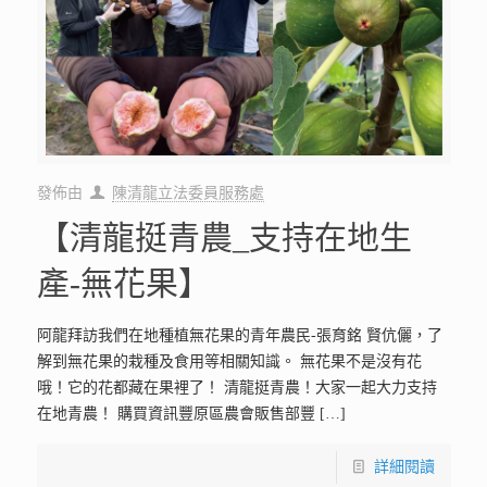
發佈由
陳清龍立法委員服務處
【清龍挺青農_支持在地生
產-無花果】
阿龍拜訪我們在地種植無花果的青年農民-張育銘 賢伉儷，了
解到無花果的栽種及食用等相關知識。 無花果不是沒有花
哦！它的花都藏在果裡了！ 清龍挺青農！大家一起大力支持
在地青農！ 購買資訊豐原區農會販售部豐
[…]
詳細閱讀