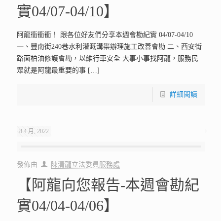
實04/07-04/10】
阿龍衝衝衝！ 跟各位好友們分享本週會勘紀實 04/07-04/10
一、豐南街240巷水利灌溉溝渠辦理施工改善會勘 二、西安街
路面柏油修護會勘，以維行車安全 大事小事找阿龍，服務民
眾就是阿龍最重要的事
[…]
詳細閱讀
8 4 月, 2022
發佈由
陳清龍立法委員服務處
【阿龍向您報告-本週會勘紀
實04/04-04/06】