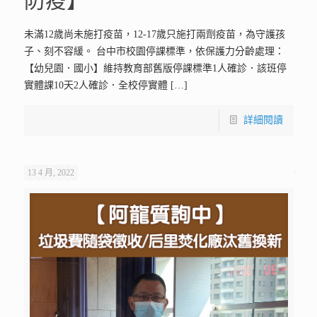
防疫】
未滿12歲尚未施打疫苗，12-17歲只施打兩劑疫苗，為守護孩
子、刻不容緩。 台中市校園停課標準，依保護力分齡處理：
【幼兒園．國小】維持教育部舊版停課標準1人確診．該班停
實體課10天2人確診．全校停實體
[…]
詳細閱讀
13 4 月, 2022