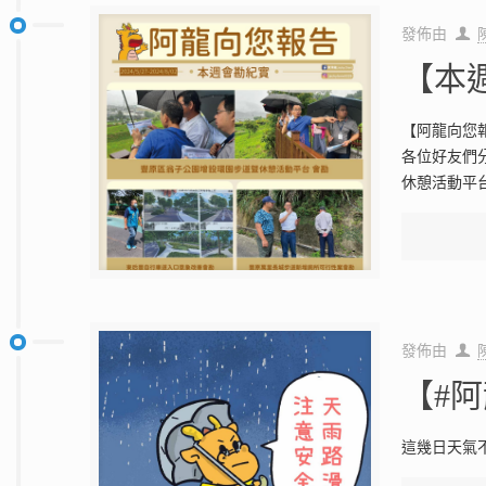
發佈由
【本週
【阿龍向您報
各位好友們
休憩活動平
發佈由
【#阿
這幾日天氣不