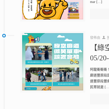
mar
[…]
發佈由
【綠
05/20
阿龍衝衝衝
廊道豐原段
道豐原段豐
民眾就是
[…