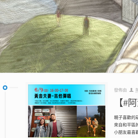
發佈由
【#
親子喜歡的葫
來自和平區
小朋友最喜歡