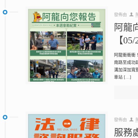
發佈由
阿龍
【05/
阿龍衝衝衝
南路至成功
溝加深加寬暨
車站
[…]
發佈由
服務