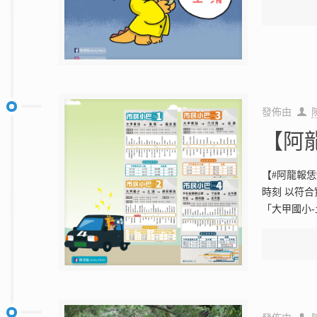
發佈由
【阿
【#阿龍報恁
時刻 以符合
「大甲國小-