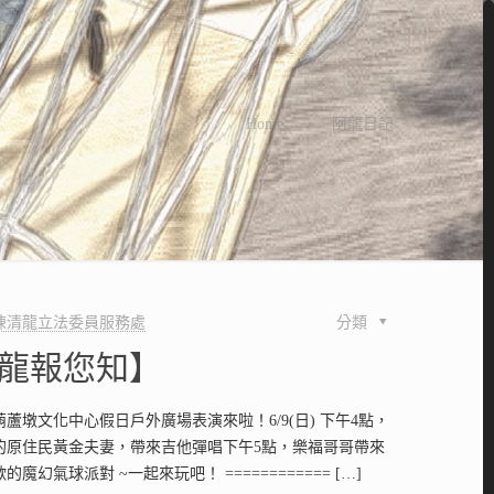
Home
阿龍日記
陳清龍立法委員服務處
分類
阿龍報您知】
蘆墩文化中心假日戶外廣場表演來啦！6/9(日) 下午4點，
的原住民黃金夫妻，帶來吉他彈唱下午5點，樂福哥哥帶來
的魔幻氣球派對 ~一起來玩吧！ ============
[…]