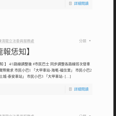
詳細閱讀
陳清龍立法委員服務處
分類
龍報恁知】
知 】 4/1路線調整後 #市民巴士 同步調整各路線班次發車
實際需求 市民小巴1 「大甲車站-海墘-福住里」 市民小巴2
土城-泰安車站」 市民小巴3 「大甲車站-
[…]
詳細閱讀