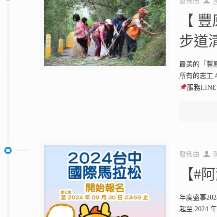
發佈由
【 
步道
最美的「豐
所有的志工 #水岸
服務LINE清
發佈由
【#
年度盛事20
起至 2024 年 0