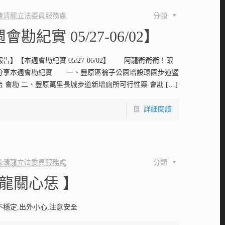
陳清龍立法委員服務處
分類
會勘紀實 05/27-06/02】
告】【本週會勘紀實 05/27-06/02】 阿龍衝衝衝！跟
分享本週會勘紀實 一、豐原區翁子公園增設環園步道暨
台 會勘 二、豐原萬里長城步道新增廁所可行性案 會勘
[…]
詳細閱讀
陳清龍立法委員服務處
分類
龍關心恁 】
穩定,出外小心,注意安全