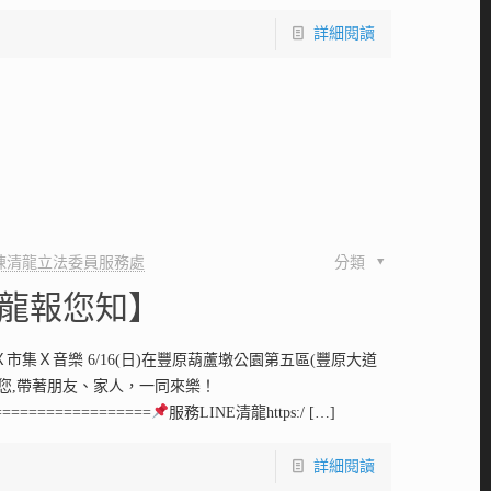
詳細閱讀
陳清龍立法委員服務處
分類
阿龍報您知】
市集Ｘ音樂 6/16(日)在豐原葫蘆墩公園第五區(豐原大道
請您,帶著朋友、家人，一同來樂！
==================
服務LINE清龍https:/
[…]
詳細閱讀