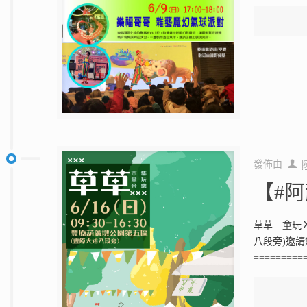
發佈由
【#
草草 童玩Ｘ
八段旁)邀
=========