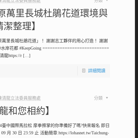
陳清龍立法委員服務處
分類
豐原萬里長城杜鵑花道環境與
清潔整理】
原萬里長城杜鵑花道」！ 謝謝志工夥伴的用心打造！ 謝謝
花都 #KeepGoing ===========================
龍https://r
[…]
詳細閱讀
陳清龍立法委員服務處
分類
阿龍和您相約】
24臺中國際馬拉松 摩拳擦掌的你準備好了嗎?快來報名 即日
9 月 30 日 23:59 止 活動簡章:https://lohasnet.tw/Taichung-