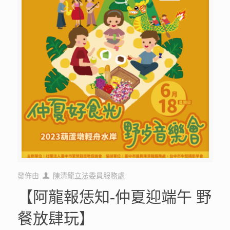
發佈由
陳清龍立法委員服務處
【阿龍報恁知-仲夏迎端午 野
餐放肆玩】