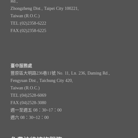
Rd.,
Zhongzheng Dist., Taipei City 100221,
Taiwan (R.O.C.)
TEL:(02)2358-6222
FAX:(02)2358-6225
臺中服務處
豐原區大明路236巷11號 No. 11, Ln. 236, Daming Rd.,
Fengyuan Dist., Taichung City 420,
Taiwan (R.O.C.)
TEL:(04)2528-6069
FAX:(04)2528-3080
週一至週五 08：30~17：00
週六 08：30~12：00