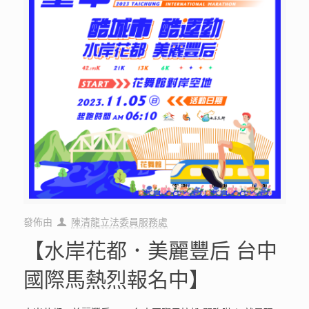
發佈由
陳清龍立法委員服務處
【水岸花都．美麗豐后 台中
國際馬熱烈報名中】