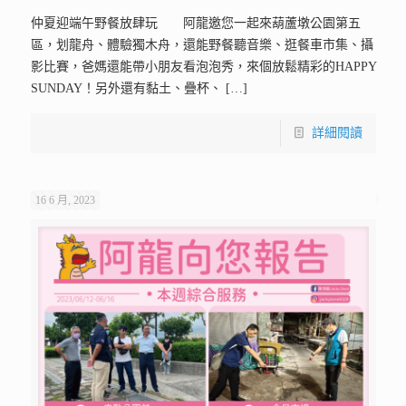
仲夏迎端午野餐放肆玩 阿龍邀您一起來葫蘆墩公園第五
區，划龍舟、體驗獨木舟，還能野餐聽音樂、逛餐車市集、攝
影比賽，爸媽還能帶小朋友看泡泡秀，來個放鬆精彩的HAPPY
SUNDAY！另外還有黏土、疊杯、
[…]
詳細閱讀
16 6 月, 2023