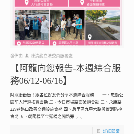
發佈由
陳清龍立法委員服務處
【阿龍向您報告-本週綜合服
務06/12-06/16】
阿龍衝衝衝！跟各位好友們分享本週綜合服務 一、忠勤公
園前人行道拓寬會勘 二、今日市場路面破損會勘 三、永康路
229巷路口改善交通設施會勘 四、后里區九甲六路設置消防栓
會勘 五、朝陽橋至金谿橋之間路旁
[…]
詳細閱讀