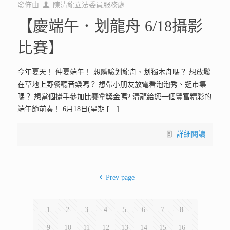
發佈由
陳清龍立法委員服務處
【慶端午．划龍舟 6/18攝影
比賽】
今年夏天！ 仲夏端午！ 想體驗划龍舟、划獨木舟嗎？ 想放鬆
在草地上野餐聽音樂嗎？ 想帶小朋友放電看泡泡秀、逛市集
嗎？ 想當個攝手參加比賽拿獎金嗎? 清龍給您一個豐富精彩的
端午節前奏！ 6月18日(星期
[…]
詳細閱讀
Prev page
1
2
3
4
5
6
7
8
9
10
11
12
13
14
15
16