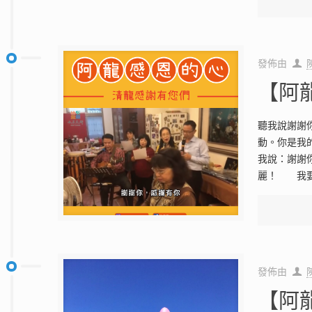
發佈由
【阿
聽我說謝謝
動。你是我
我說：謝謝
麗！ 我
發佈由
【阿