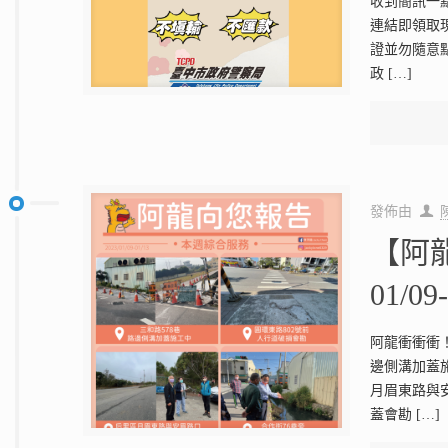
收到簡訊一
連結即領取現
證並勿隨意點
政
[…]
發佈由
【阿
01/09
阿龍衝衝衝
邊側溝加蓋施
月眉東路與
蓋會勘
[…]