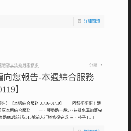
】
詳細閱讀
陳清龍立法委員服務處
分類
龍向您報告-本週綜合服務
-0119】
告】【本週綜合服務 01/16-01/19】 阿龍衝衝衝！跟
分享本週綜合服務 一、豐勢路一段577巷排水溝加蓋完
東路802號前及315號前人行道修復完成 三、朴子
[…]