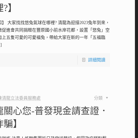
裡?】
】 大家找找悠兔氣球在哪裡? 清龍為迎接2023兔年到來，
墩促進會共同捐贈在豐原國小前水岸花都，設置「悠兔」空
加上五隻可愛的可愛福兔，帶給大家在新的一年「五福臨
]
詳細閱讀
陳清龍立法委員服務處
分類
龍關心您-普發現金請查證．
詐騙】