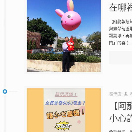
在哪
【阿龍報恁知
與繁榮葫蘆
飄氣球，再
門」的喜
[…
發佈由
【阿
小心