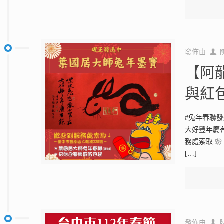
發佈由
【阿
與紅
#兔年春聯
大好豐年慶有
務處索取 ❀
[…]
發佈由