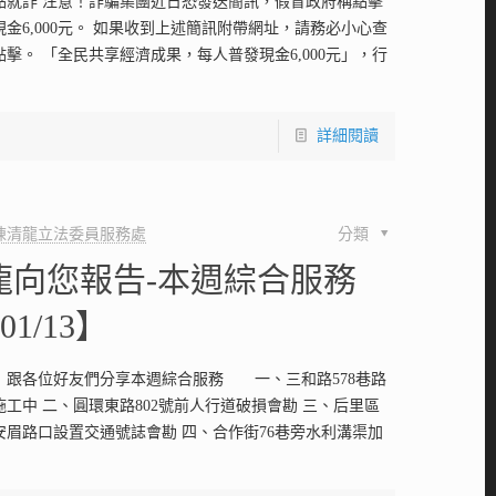
點就詐 注意！詐騙集團近日恐發送簡訊，假冒政府稱點擊
金6,000元。 如果收到上述簡訊附帶網址，請務必小心查
擊。 「全民共享經濟成果，每人普發現金6,000元」，行
詳細閱讀
陳清龍立法委員服務處
分類
龍向您報告-本週綜合服務
-01/13】
！跟各位好友們分享本週綜合服務 一、三和路578巷路
工中 二、圓環東路802號前人行道破損會勘 三、后里區
安眉路口設置交通號誌會勘 四、合作街76巷旁水利溝渠加