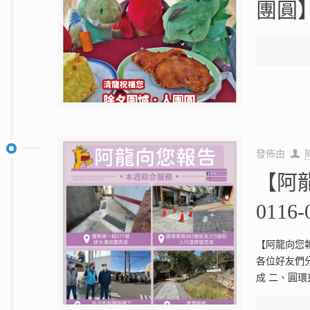
團圓
發佈由
【阿
0116
【阿龍向您報
各位好友們
成 二、圓環