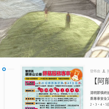
發佈由
【阿
清明節慎終
乘專車安全又方
2、3、4、