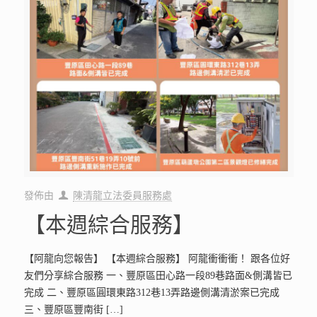
發佈由
陳清龍立法委員服務處
【本週綜合服務】
【阿龍向您報告】 【本週綜合服務】 阿龍衝衝衝！ 跟各位好
友們分享綜合服務 一、豐原區田心路一段89巷路面&側溝皆已
完成 二、豐原區圓環東路312巷13弄路邊側溝清淤案已完成
三、豐原區豐南街
[…]