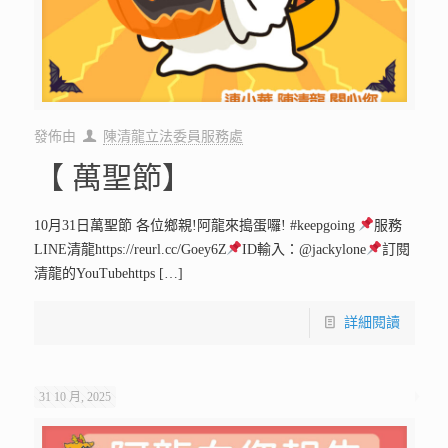
發佈由
陳清龍立法委員服務處
【 萬聖節】
10月31日萬聖節 各位鄉親!阿龍來搗蛋囉! #keepgoing
服務
LINE清龍https://reurl.cc/Goey6Z
ID輸入：@jackylone
訂閱
清龍的YouTubehttps
[…]
詳細閱讀
31 10 月, 2025