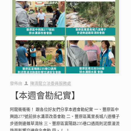
發佈由
陳清龍立法委員服務處
【本週會勘紀實】
阿龍衝衝衝！ 跟各位好友們分享本週會勘紀實 一、豐原區中
興路277號前排水溝渠改善會勘 二、豐原區萬里長城八道樓子
步道側邊雜草清除 三、豐原區富陽路235巷口遇雨則泥漿漫流
路面影響交通安全會勘 四、
[…]