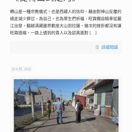
轉山是一種宗教儀式，也是西藏人的信仰，藉由對神山反覆的
繞走減少罪愆，為自己，也為眾生們祈福，旺霖獨自騎車從麗
江出發，翻越滇藏邊界數座大山到拉薩，幾次的挫折都沒有讓
旺霖退縮，一路上遇到的貴人以及認真面對
[…]
詳細閱讀
20 6 月, 2019