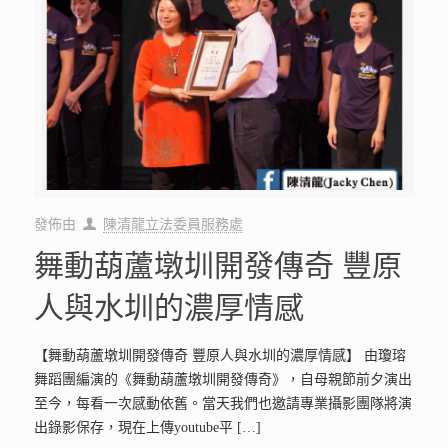
發佈由
陳清龍立法委員服務處
舞動葫蘆墩圳開發傳奇 豐原
人與水圳的濃厚情感
【舞動葫蘆墩圳開發傳奇 豐原人與水圳的濃厚情感】 由瓊瑢
舞蹈團編演的《舞動葫蘆墩圳開發傳奇》，自母親節前夕演出
至今，每看一次感動依舊。當天我們也邀請專業攝影團隊將演
出錄影保存，現在上傳youtube平
[…]