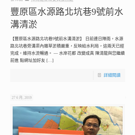
豐原區水源路北坑巷9號前水
溝清淤
【豐原區水源路北坑巷9號前水溝清淤】 日前連日陣雨，水源
路北坑巷旁溝渠內雜草淤積嚴重，反映給水利局，這兩天已經
完成，維持水流暢通。 — 水岸花都 改變成真 陳清龍與您繼續
前進 點網址加好友
[…]
詳細閱讀
27 6 月, 2019