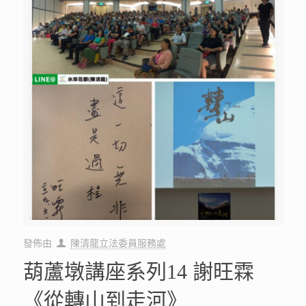
發佈由
陳清龍立法委員服務處
葫蘆墩講座系列14 謝旺霖
《從轉山到走河》