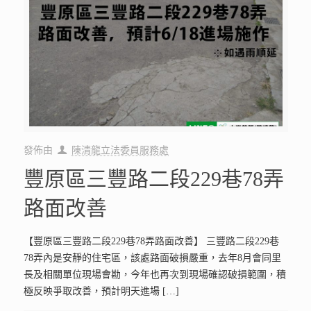
發佈由
陳清龍立法委員服務處
豐原區三豐路二段229巷78弄
路面改善
【豐原區三豐路二段229巷78弄路面改善】 三豐路二段229巷
78弄內是安靜的住宅區，該處路面破損嚴重，去年8月會同里
長及相關單位現場會勘，今年也再次到現場確認破損範圍，積
極反映爭取改善，預計明天進場
[…]