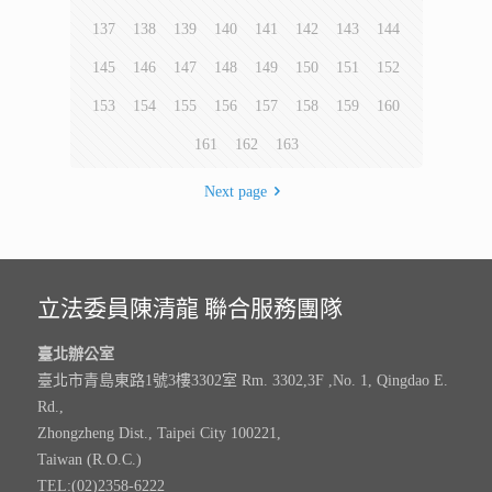
137
138
139
140
141
142
143
144
145
146
147
148
149
150
151
152
153
154
155
156
157
158
159
160
161
162
163
Next page
立法委員陳清龍 聯合服務團隊
臺北辦公室
臺北市青島東路1號3樓3302室 Rm. 3302,3F ,No. 1, Qingdao E.
Rd.,
Zhongzheng Dist., Taipei City 100221,
Taiwan (R.O.C.)
TEL:(02)2358-6222