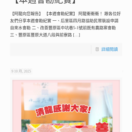
【阿龍向您報告】 【本週會勘紀實】 阿龍衝衝衝！ 跟各位好
友們分享本週會勘紀實 一、后里區四月路協助民眾裝設申請
自來水會勘 二、改善豐原區中坑巷5-1號前既有農路案會勘
三、豐原區豐原大道八段與前寮路
[…]
詳細閱讀
9 10 月, 2025