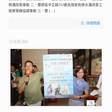
側溝改善會勘 二、豐原區中正路353巷及瑞安街排水溝改善工
程案管線協調會勘 三、豐
[…]
詳細閱讀
17 10 月, 2025