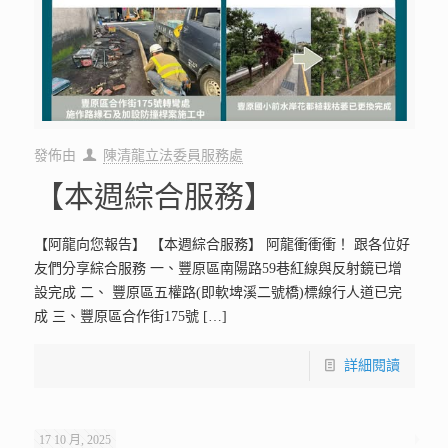
發佈由
陳清龍立法委員服務處
【本週綜合服務】
【阿龍向您報告】 【本週綜合服務】 阿龍衝衝衝！ 跟各位好
友們分享綜合服務 一、豐原區南陽路59巷紅線與反射鏡已增
設完成 二、 豐原區五權路(即軟埤溪二號橋)標線行人道已完
成 三、豐原區合作街175號
[…]
詳細閱讀
17 10 月, 2025