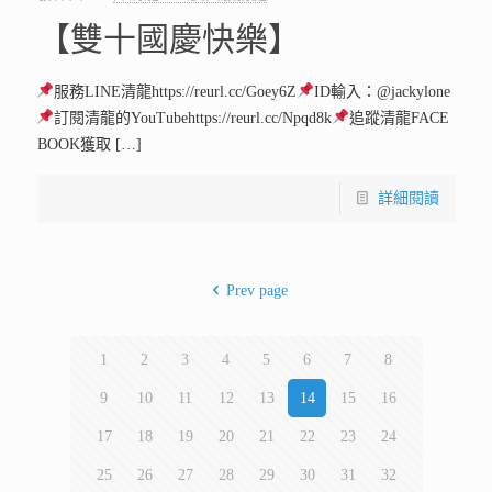
【雙十國慶快樂】
服務LINE清龍https://reurl.cc/Goey6Z
ID輸入：@jackylone
訂閱清龍的YouTubehttps://reurl.cc/Npqd8k
追蹤清龍FACE
BOOK獲取
[…]
詳細閱讀
Prev page
1
2
3
4
5
6
7
8
9
10
11
12
13
14
15
16
17
18
19
20
21
22
23
24
25
26
27
28
29
30
31
32