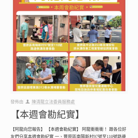
發佈由
陳清龍立法委員服務處
【本週會勘紀實】
【阿龍向您報告】 【本週會勘紀實】 阿龍衝衝衝！ 跟各位好
友們分享本週會勘紀實 一、豐原區南陽新村97號至110號路邊