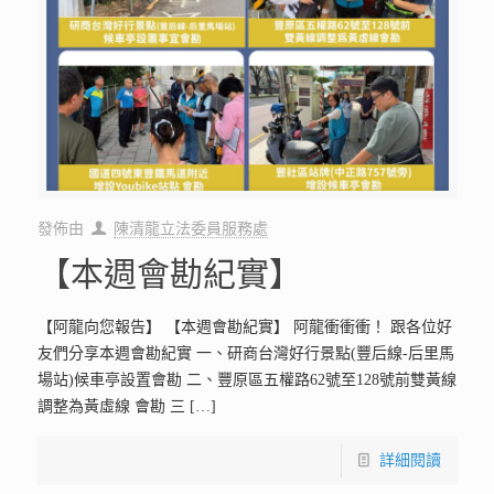
發佈由
陳清龍立法委員服務處
【本週會勘紀實】
【阿龍向您報告】 【本週會勘紀實】 阿龍衝衝衝！ 跟各位好
友們分享本週會勘紀實 一、研商台灣好行景點(豐后線-后里馬
場站)候車亭設置會勘 二、豐原區五權路62號至128號前雙黃線
調整為黃虛線 會勘 三
[…]
詳細閱讀