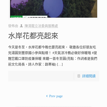
發佈由
陳清龍立法委員服務處
水岸花都亮起來
今天是冬至，水岸花都今晚也要亮起來， 敬邀各位好朋友吃
完湯圓到豐原國小參與點燈！ #天氣涼冷務必做好保暖哦 #提
醒您戴口罩防疫兼保暖 來聽一首冬至圓(亮點：作詞者是我們
前文化局長，詩人作家：路寒袖)
[…]
詳細閱讀
Prev page