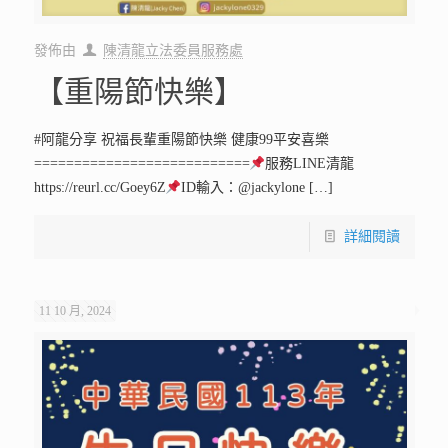
發佈由
陳清龍立法委員服務處
【重陽節快樂】
#阿龍分享 祝福長輩重陽節快樂 健康99平安喜樂
===========================
服務LINE清龍
https://reurl.cc/Goey6Z
ID輸入：@jackylone
[…]
詳細閱讀
11 10 月, 2024