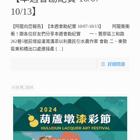
10/13】
【阿龍向您報告】【本週會勘紀實 10/07-10/13】 阿龍衝衝
衝！跟各位好友們分享本週會勘紀實 一、豐原區三和路
262巷5號前增設灌溉溝渠以利農民引水農作案 會勘 二、東勢
區東和橋出口處連接產
[…]
詳細閱讀
4 10 月, 2024