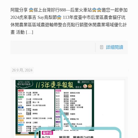
阿龍分享
搭上台灣好行888—后里火車站
邀您一起參加
2024虎來事吉 Say鳥梨節
113年度臺中市后里區農會貓仔坑
休閒農業區區域農遊軸帶整合亮點行銷暨休閒農業場域優化計
畫 活動
[…]
詳細閱讀
26 9 月, 2024