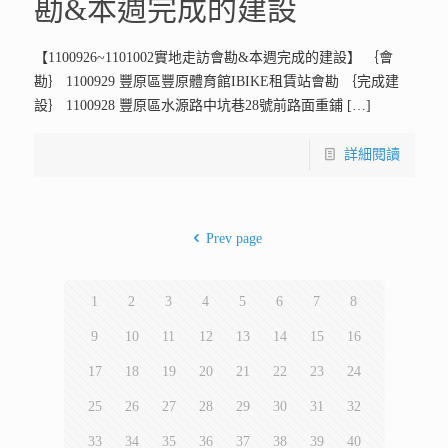
勘&本週完成的建設
【1100926~1101002實地走訪會勘&本週完成的建設】 ｛會
勘｝ 1100929 豐原區豐原體育館IBIKE租賃站會勘 ｛完成建
設｝ 1100928 豐原區水源路中坑巷28號前路面重鋪
[…]
詳細閱讀
Prev page
1
2
3
4
5
6
7
8
9
10
11
12
13
14
15
16
17
18
19
20
21
22
23
24
25
26
27
28
29
30
31
32
33
34
35
36
37
38
39
40