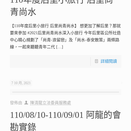
青尚水
【110年度后里小旅行 后里尚青尚水】 想更加了解后里？那就
要來參加 #2021后里尚青尚水深入小旅行 今年后里區公所社造
中心精心規劃了「尚青-浪留戀」及「尚水-泰安散策」兩條路
線，一起來聽聽青年二代
[…]
詳細閱讀
7 10 月, 2021
發佈由
陳清龍立法委員服務處
110/08/10-110/09/01 阿龍的會
勘實錄