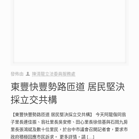
發佈由
陳清龍立法委員服務處
東豐快豐勢路匝道 居民堅決
採立交共構
【東豐快豐勢路匝道 居民堅決採立交共構】 今天阿龍偕同翁
子里長連佳振、翁社里長吳安修、田心里長徐倍基與石岡九房
里長張鴻斌及數十位里民，於台中市議會召開記者會，要求市
政府積極回應市民訴求。 更多詳情，請
[…]