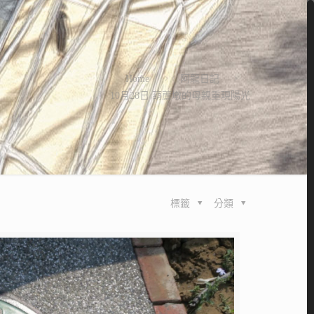
Home
阿龍日記
10月28日 葫蘆墩的母親重現陽光
標籤
分類