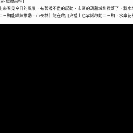
真•繼續前進】
走來看見今日的風景，有著說不盡的感動，市區的葫蘆墩圳掀蓋了，將水
二三期能繼續推動，市長林佳龍在啟用典禮上也承諾啟動二三期，水岸花