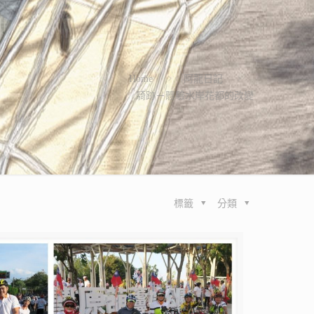
Home
阿龍日記
騎跡－體驗水岸花都的改變
標籤
分類