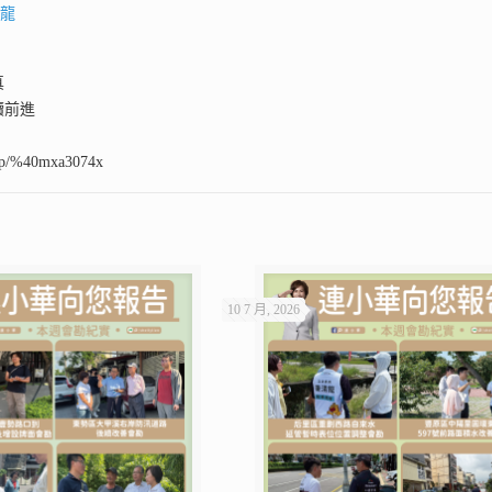
清龍
真
續前進
ti/p/%40mxa3074x
10 7 月, 2026