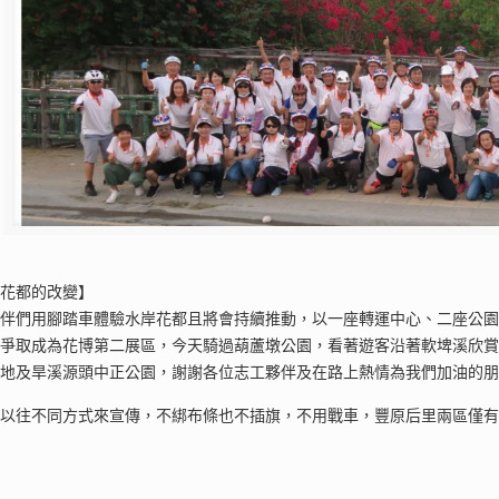
岸花都的改變】
夥伴們用腳踏車體驗水岸花都且將會持續推動，以一座轉運中心、二座公
園爭取成為花博第二展區，今天騎過葫蘆墩公園，看著遊客沿著軟埤溪欣
定地及旱溪源頭中正公園，謝謝各位志工夥伴及在路上熱情為我們加油的
與以往不同方式來宣傳，不綁布條也不插旗，不用戰車，豐原后里兩區僅