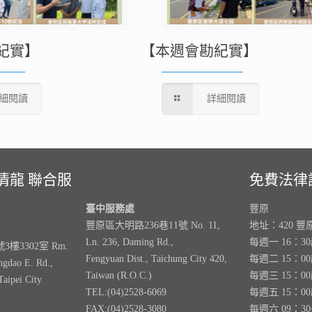
紀實】
【本週會勘紀實】
細閱讀
詳細閱讀
清龍 聯合服
免費法律
臺中服務處
豐原
豐原區大明路236巷11號 No. 11,
地址：420 豐
Ln. 236, Daming Rd.,
每週一 16：3
樓3302室 Rm.
Fengyuan Dist., Taichung City 420,
每週二 15：0
ngdao E. Rd.,
Taiwan (R.O.C.)
每週三 15：0
Taipei City
TEL:(04)2528-6069
每週五 15：0
FAX:(04)2528-3080
每週六 09：30