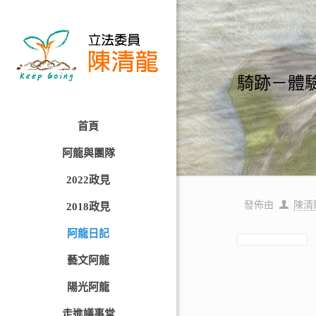
騎跡－體
首頁
阿龍與團隊
2022政見
發佈由
陳清
2018政見
阿龍日記
藝文阿龍
陽光阿龍
走進議事堂