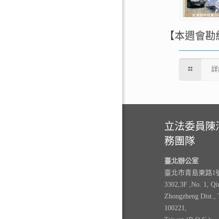
【本週會勘
詳
立法委員陳
務團隊
臺北辦公室
臺北市青島東路1號3
3302,3F ,No. 1, Qi
Zhongzheng Dist., 
100221,