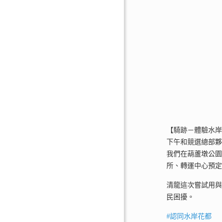
【騎跡－體驗水
下午和競選總部
我們在葫蘆墩公
所、轉運中心預
清龍這次嘗試用
民困擾。
#
認同水岸花都