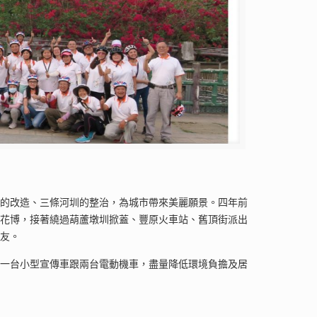
園的改造、三條河圳的整治，為城市帶來美麗願景。四年前
賞花博，接著繞過葫蘆墩圳掀蓋、豐原火車站、舊頂街派出
朋友。
有一台小型宣傳車跟兩台電動機車，盡量降低環境負擔及居