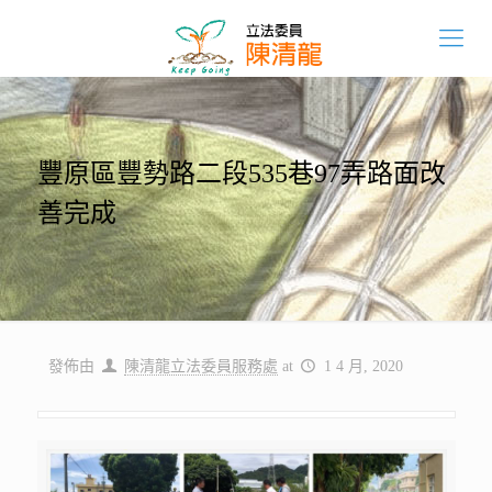
豐原區豐勢路二段535巷97弄路面改
善完成
發佈由
陳清龍立法委員服務處
at
1 4 月, 2020