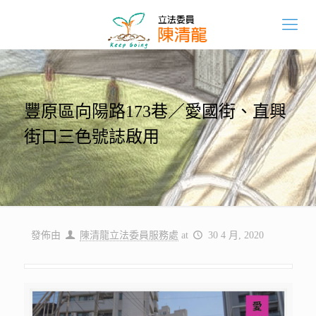
豐原區向陽路173巷／愛國街、直興
街口三色號誌啟用
發佈由
陳清龍立法委員服務處
at
30 4 月, 2020