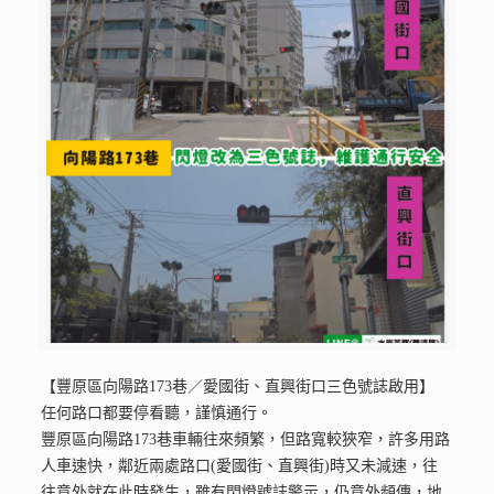
【豐原區向陽路173巷／愛國街、直興街口三色號誌啟用】
任何路口都要停看聽，謹慎通行。
豐原區向陽路173巷車輛往來頻繁，但路寬較狹窄，許多用路
人車速快，鄰近兩處路口(愛國街、直興街)時又未減速，往
往意外就在此時發生，雖有閃燈號誌警示，仍意外頻傳，地