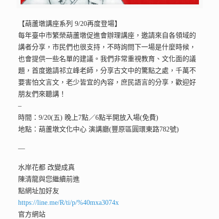
【葫蘆墩講座系列 9/20再度登場】
每年臺中市繁榮葫蘆墩促進會辦理講座，邀請來自各領域的
講者分享，市民們也很支持，不時詢問下一場是什麼時候，
也會提供一些名單的建議。我們非常重視教育、文化面的議
題，首度邀請祁立峰老師，分享古文中的驚點之處，千萬不
要害怕文言文，老少皆宜的內容，庶民語言的分享，歡迎好
朋友們來聽講！
–
時間：9/20(五) 晚上7點／6點半開放入場(免費)
地點：葫蘆墩文化中心 演講廳(豐原區圓環東路782號)
—
水岸花都 改變成真
陳清龍與您繼續前進
點網址加好友
https://line.me/R/ti/p/%40mxa3074x
官方網站