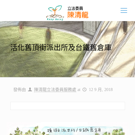
活化舊頂街派出所及台鐵舊倉庫
發佈由
陳清龍立法委員服務處
at
12 9 月, 2018