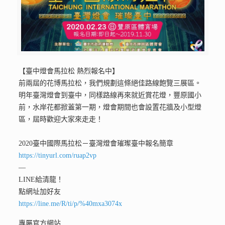
【臺中燈會馬拉松 熱烈報名中】
前兩屆的花博馬拉松，我們規劃這條絕佳路線飽覽三展區。
明年臺灣燈會到臺中，同樣路線再來就近賞花燈，豐原國小
前，水岸花都掀蓋第一期，燈會期間也會設置花牆及小型燈
區，屆時歡迎大家來走走！
2020臺中國際馬拉松－臺灣燈會璀璨臺中
報名簡章
https://tinyurl.com/ruap2vp
—
LINE給清龍！
點網址加好友
https://line.me/R/ti/p/%40mxa3074x
專屬官方網站