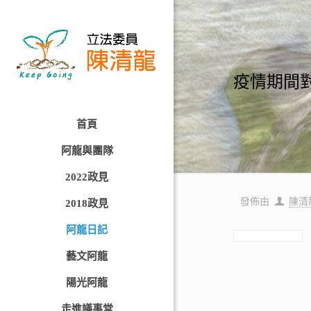
疫情期間
首頁
阿龍與團隊
2022政見
發佈由
陳清
2018政見
阿龍日記
藝文阿龍
陽光阿龍
走進議事堂