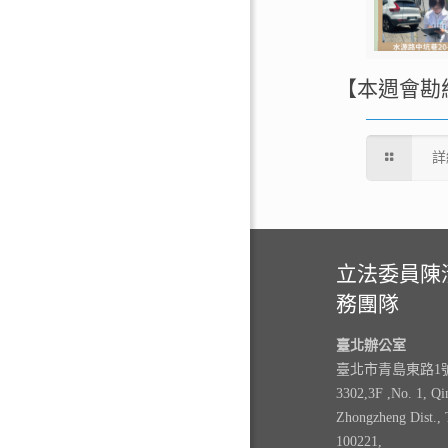
【本週會勘
詳
立法委員陳
務團隊
臺北辦公室
臺北市青島東路1號3
3302,3F ,No. 1, Qi
Zhongzheng Dist., 
100221,