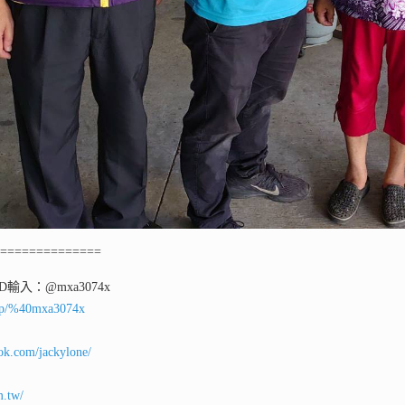
===============
ID輸入：@mxa3074x
ti/p/%40mxa3074x
ok.com/jackylone/
m.tw/