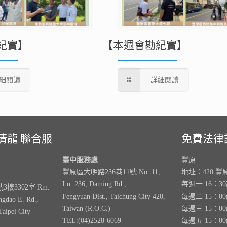
紀實】
【本週會勘紀實】
細閱讀
詳細閱讀
清龍 聯合服
免費法律
臺中服務處
豐原
豐原區大明路236巷11號 No. 11,
地址：420 豐
Ln. 236, Daming Rd.,
每週一 16：3
樓3302室 Rm.
Fengyuan Dist., Taichung City 420,
每週二 15：0
ngdao E. Rd.,
Taiwan (R.O.C.)
每週三 15：0
Taipei City
TEL:(04)2528-6069
每週五 15：0