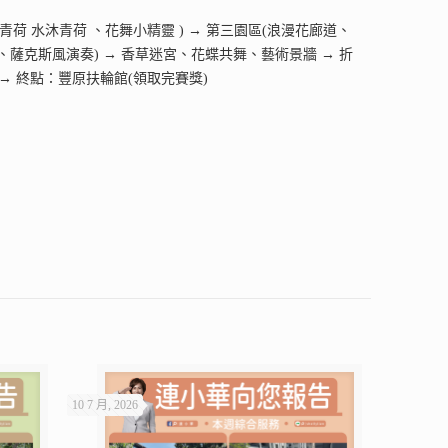
青荷 水沐青荷 、花舞小精靈 ) → 第三園區(浪漫花廊道、
站、薩克斯風演奏) → 香草迷宮、花蝶共舞、藝術景牆 → 折
 → 終點：豐原扶輪館(領取完賽獎)
10 7 月, 2026