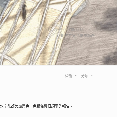
Home
阿龍日記
活化竹跡館 活動繼續辦
標籤
分類
欣賞水岸花都美麗景色，免報名費但須事先報名。