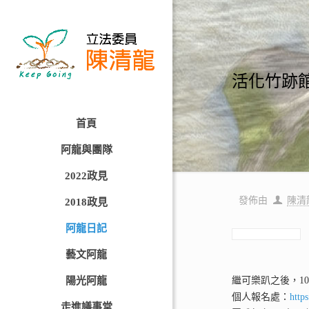
活化竹跡
首頁
阿龍與團隊
2022政見
發佈由
陳清
2018政見
阿龍日記
藝文阿龍
陽光阿龍
繼可樂趴之後，1
個人報名處：
http
走進議事堂