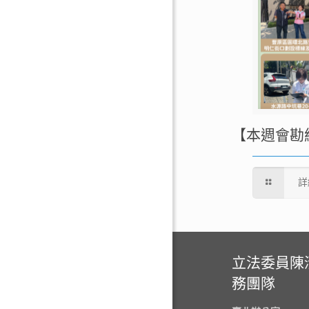
【本週會勘
詳
立法委員陳
務團隊