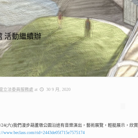
館 活動繼續辦
龍立法委員服務處
at
30 9 月, 2020
0/24(六)我們漫步葫蘆墩公園沿途有音樂演出，藝術展覽，輕艇展示，
s://www.beclass.com/rid=2443de05f715e7575174