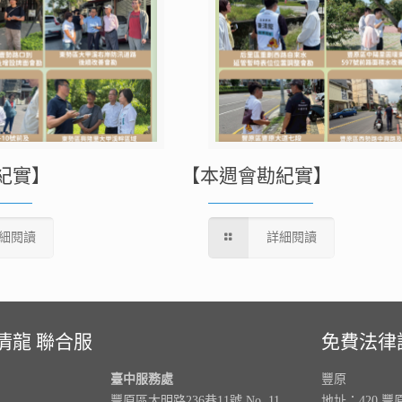
紀實】
【本週會勘紀實】
細閱讀
詳細閱讀
清龍 聯合服
免費法律
臺中服務處
豐原
豐原區大明路236巷11號 No. 11,
地址：420 豐