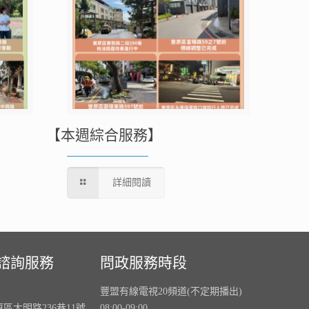
【本週綜合服務】
詳細閱讀
諮詢服務
問政服務時段
豐盟有線電視20頻道(不定期播出)
原區大明路236巷11號
08:00-09:00