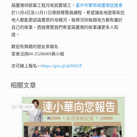
葫蘆墩圳掀蓋工程月底就要竣工，
臺中市繁榮葫蘆墩促進會
於11月4日及11月11日舉辦導覽員課程，希望讓各地遊客和在
地人都能更認識豐原的母親河，每條河圳每個地方都有屬於
自己的故事，透過導覽我們希望葫蘆墩的故事讓更多人知
道。
歡迎有興趣的朋友來報名
意者洽詢04-25286069黃小姐
亦可線上報名>>
https://goo.gl/qbWhUP
相關文章
10 7 月, 2026