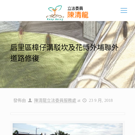
后里區樟仔溝駁坎及花博外埔聯外
道路修復
發佈由
陳清龍立法委員服務處
at
23 9 月, 2018