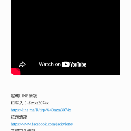
============================
服務LINE清龍
ID輸入：@mxa3074x
https://line.me/R/ti/p/%40mxa3074x
按讚清龍
https://www.facebook.com/jackylone/