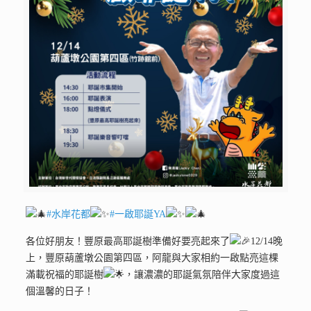
#水岸花都
#一啟耶誕YA
各位好朋友！豐原最高耶誕樹準備好要亮起來了
12/14晚
上，豐原葫蘆墩公園第四區，阿龍與大家相約一啟點亮這棵
滿載祝福的耶誕樹
，讓濃濃的耶誕氣氛陪伴大家度過這
個溫馨的日子！