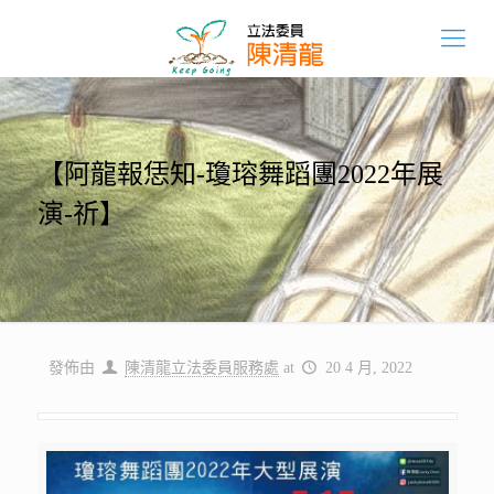
【阿龍報恁知-瓊瑢舞蹈團2022年展
演-祈】
發佈由
陳清龍立法委員服務處
at
20 4 月, 2022